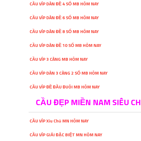
CẦU VÍP DÀN ĐỀ 4 SỐ MB HÔM NAY
CẦU VÍP DÀN ĐỀ 6 SỐ MB HÔM NAY
CẦU VÍP DÀN ĐỀ 8 SỐ MB HÔM NAY
CẦU VÍP DÀN ĐỀ 10 SỐ MB HÔM NAY
CẦU VÍP 3 CÀNG MB HÔM NAY
CẦU VÍP DÀN 3 CÀNG 2 SỐ MB HÔM NAY
CẦU VÍP ĐỀ ĐẦU ĐUÔI MB HÔM NAY
CẦU ĐẸP MIỀN NAM SIÊU 
CẦU VÍP Xỉu Chủ MN HÔM NAY
CẦU VÍP GIẢI ĐẶC BIỆT MN HÔM NAY