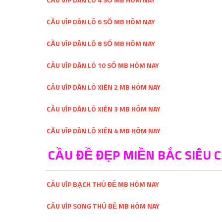
CẦU VÍP DÀN LÔ 6 SỐ MB HÔM NAY
CẦU VÍP DÀN LÔ 8 SỐ MB HÔM NAY
CẦU VÍP DÀN LÔ 10 SỐ MB HÔM NAY
CẦU VÍP DÀN LÔ XIÊN 2 MB HÔM NAY
CẦU VÍP DÀN LÔ XIÊN 3 MB HÔM NAY
CẦU VÍP DÀN LÔ XIÊN 4 MB HÔM NAY
CẦU ĐỀ ĐẸP MIỀN BẮC SIÊU 
CẦU VÍP BẠCH THỦ ĐỀ MB HÔM NAY
CẦU VÍP SONG THỦ ĐỀ MB HÔM NAY