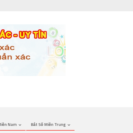
Miền Nam
Bắt Số Miền Trung