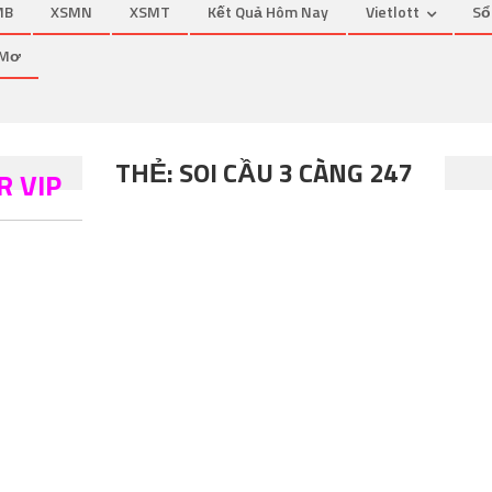
MB
XSMN
XSMT
Kết Quả Hôm Nay
Vietlott
Sổ
 Mơ
THẺ:
SOI CẦU 3 CÀNG 247
R VIP