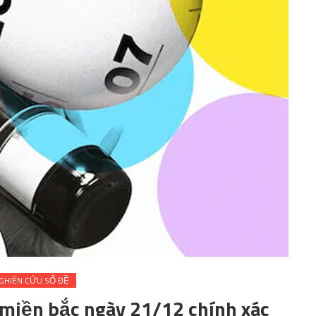
GHIÊN CỨU SỐ ĐỀ
 miền bắc ngày 21/12 chính xác