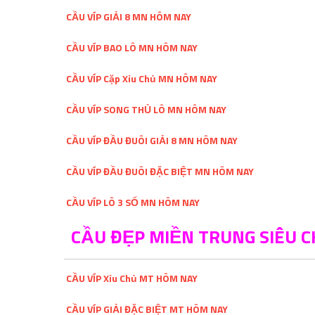
CẦU VÍP GIẢI 8 MN HÔM NAY
CẦU VÍP BAO LÔ MN HÔM NAY
CẦU VÍP Cặp Xỉu Chủ MN HÔM NAY
CẦU VÍP SONG THỦ LÔ MN HÔM NAY
CẦU VÍP ĐẦU ĐUÔI GIẢI 8 MN HÔM NAY
CẦU VÍP ĐẦU ĐUÔI ĐẶC BIỆT MN HÔM NAY
CẦU VÍP LÔ 3 SỐ MN HÔM NAY
CẦU ĐẸP MIỀN TRUNG SIÊU 
CẦU VÍP Xỉu Chủ MT HÔM NAY
CẦU VÍP GIẢI ĐẶC BIỆT MT HÔM NAY