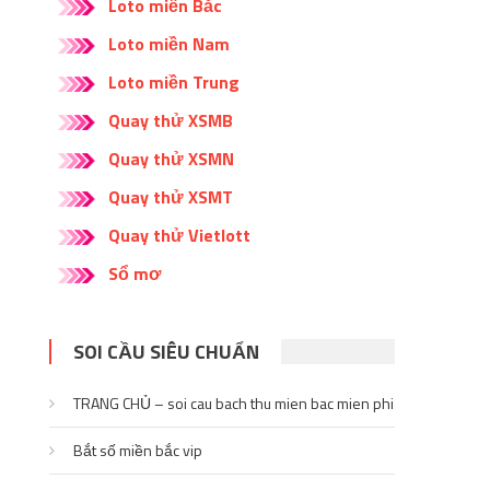
Loto miền Bắc
Loto miền Nam
Loto miền Trung
Quay thử XSMB
Quay thử XSMN
Quay thử XSMT
Quay thử Vietlott
Sổ mơ
SOI CẦU SIÊU CHUẨN
TRANG CHỦ – soi cau bach thu mien bac mien phi
Bắt số miền bắc vip