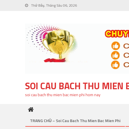
Skip
Thứ Bảy, Tháng Sáu 06, 2026
to
content
SOI CAU BACH THU MIEN 
soi cau bach thu mien bac mien phi hom nay
TRANG CHỦ – Soi Cau Bach Thu Mien Bac Mien Phi