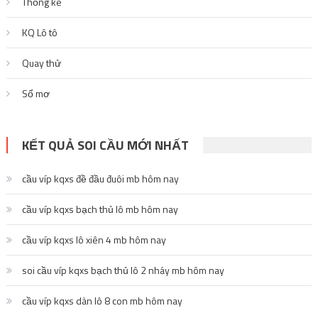
cầu víp kqxs đề đầu đuôi mb hôm nay
cầu víp kqxs bạch thủ lô mb hôm nay
cầu víp kqxs lô xiên 4 mb hôm nay
soi cầu víp kqxs bạch thủ lô 2 nháy mb hôm nay
cầu víp kqxs dàn lô 8 con mb hôm nay
TỪ KHÓA SOI CẦU TÌM KIẾM NHIỀU
soi cau bach thu
,
soi cau lo bach thu
,
soi cau bach thu hom nay
,
soi
cau lo de bach thu
,
soi cau bach thu mien bac 24 gio
,
bach thu lo
,
SOI CẦU BẠCH THỦ MIỀN BẮC HÔM NAY
3 càng víp hôm nay
Ba càng miền bắc hôm nay