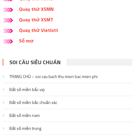
TRANG CHỦ – soi cau bach thu mien bac mien phi
Bắt số miền bắc vip
Bắt số miền bắc chuẩn xác
Bắt số miền nam
Bắt số miền trung
Dự đoán xổ số chuẩn
Nghiên cứu số đề
XSMB
XSMN
XSMT
Kết quả hôm nay