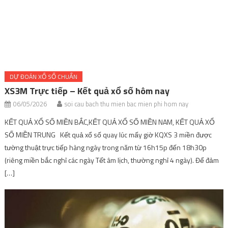
SỐ MIỀN TRUNG Kết quả xổ số quay lúc mấy giờ KQXS 3 miền được
tường thuật trực tiếp hàng ngày trong năm từ 16h15p đến 18h30p
(riêng miền bắc nghỉ các ngày Tết âm lịch, thường nghỉ 4 ngày). Để đảm
[…]
DỰ ĐOÁN XỔ SỐ CHUẨN