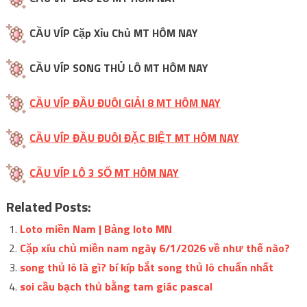
CẦU VÍP Cặp Xỉu Chủ MT HÔM NAY
CẦU VÍP SONG THỦ LÔ MT HÔM NAY
CẦU VÍP ĐẦU ĐUÔI GIẢI 8 MT HÔM NAY
CẦU VÍP ĐẦU ĐUÔI ĐẶC BIỆT MT HÔM NAY
CẦU VÍP LÔ 3 SỐ MT HÔM NAY
Related Posts:
Loto miền Nam | Bảng loto MN
Cặp xíu chủ miền nam ngày 6/1/2026 về như thế nào?
song thủ lô là gì? bí kíp bắt song thủ lô chuẩn nhất
soi cầu bạch thủ bằng tam giác pascal