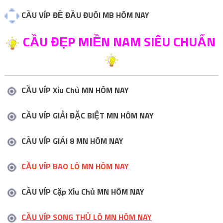
CẦU VÍP ĐỀ ĐẦU ĐUÔI MB HÔM NAY
CẦU ĐẸP MIỀN NAM SIÊU CHUẨN
CẦU VÍP Xỉu Chủ MN HÔM NAY
CẦU VÍP GIẢI ĐẶC BIỆT MN HÔM NAY
CẦU VÍP GIẢI 8 MN HÔM NAY
CẦU VÍP BAO LÔ MN HÔM NAY
CẦU VÍP Cặp Xỉu Chủ MN HÔM NAY
CẦU VÍP SONG THỦ LÔ MN HÔM NAY