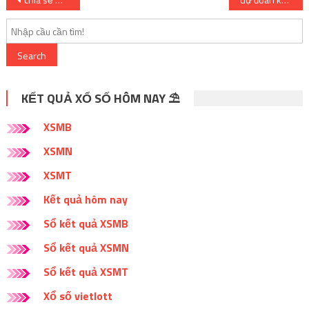
XSMT
Kết quả hôm nay
Sổ kết quả XSMB
Sổ kết quả XSMN
Sổ kết quả XSMT
Xổ số vietlott
Xổ số Mega 6/45
Xổ số Power 6/55
Max 3D
Max 4D
Thống kê
Xổ số điện toán 6x36
Xổ số điện toán 123