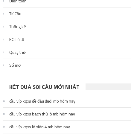
Điện toán
TK Cầu
Thống kê
KQ Lô tô
Quay thử
Sổ mơ
KẾT QUẢ SOI CẦU MỚI NHẤT
cầu víp kqxs đề đầu đuôi mb hôm nay
cầu víp kqxs bạch thủ lô mb hôm nay
cầu víp kqxs lô xiên 4 mb hôm nay