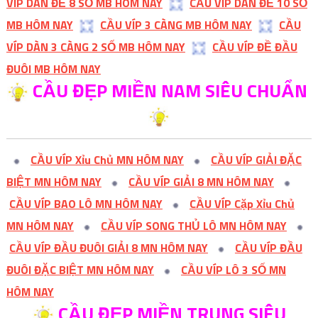
VÍP DÀN ĐỀ 8 SỐ MB HÔM NAY
CẦU VÍP DÀN ĐỀ 10 SỐ
MB HÔM NAY
CẦU VÍP 3 CÀNG MB HÔM NAY
CẦU
VÍP DÀN 3 CÀNG 2 SỐ MB HÔM NAY
CẦU VÍP ĐỀ ĐẦU
ĐUÔI MB HÔM NAY
CẦU ĐẸP MIỀN NAM SIÊU CHUẨN
CẦU VÍP Xỉu Chủ MN HÔM NAY
CẦU VÍP GIẢI ĐẶC
BIỆT MN HÔM NAY
CẦU VÍP GIẢI 8 MN HÔM NAY
CẦU VÍP BAO LÔ MN HÔM NAY
CẦU VÍP Cặp Xỉu Chủ
MN HÔM NAY
CẦU VÍP SONG THỦ LÔ MN HÔM NAY
CẦU VÍP ĐẦU ĐUÔI GIẢI 8 MN HÔM NAY
CẦU VÍP ĐẦU
ĐUÔI ĐẶC BIỆT MN HÔM NAY
CẦU VÍP LÔ 3 SỐ MN
HÔM NAY
CẦU ĐẸP MIỀN TRUNG SIÊU