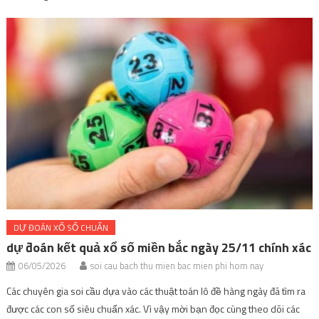
DỰ ĐOÁN XỔ SỐ CHUẨN
dự đoán kết quả xổ số miền bắc ngày 25/11 chính xác
06/05/2026
soi cau bach thu mien bac mien phi hom nay
Các chuyên gia soi cầu dựa vào các thuật toán lô đề hàng ngày đã tìm ra
được các con số siêu chuẩn xác. Vì vậy mời bạn đọc cùng theo dõi các