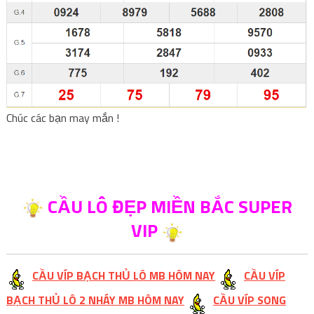
Chúc các bạn may mắn !
CẦU LÔ ĐẸP MIỀN BẮC SUPER
VIP
CẦU VÍP BẠCH THỦ LÔ MB HÔM NAY
CẦU VÍP
BẠCH THỦ LÔ 2 NHÁY MB HÔM NAY
CẦU VÍP SONG