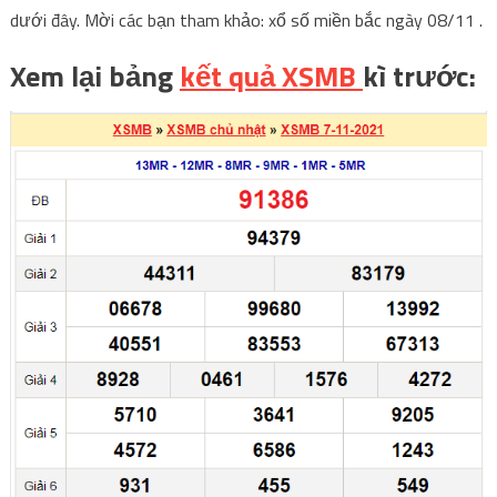
dưới đây. Mời các bạn tham khảo: xổ số miền bắc ngày 08/11 .
Xem lại bảng
kết quả XSMB
kì trước: