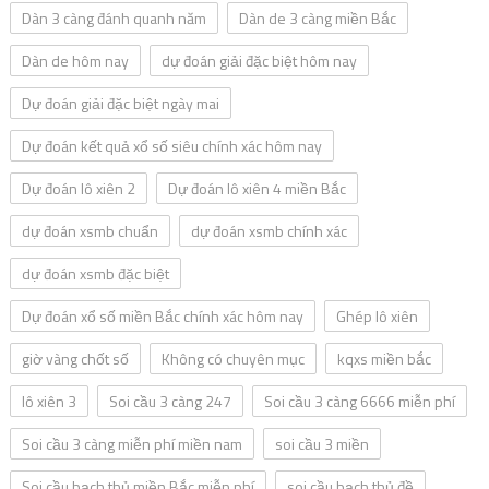
Dàn 3 càng đánh quanh năm
Dàn de 3 càng miền Bắc
Dàn de hôm nay
dự đoán giải đặc biệt hôm nay
Dự đoán giải đặc biệt ngày mai
Dự đoán kết quả xổ số siêu chính xác hôm nay
Dự đoán lô xiên 2
Dự đoán lô xiên 4 miền Bắc
dự đoán xsmb chuẩn
dự đoán xsmb chính xác
dự đoán xsmb đặc biệt
Dự đoán xổ số miền Bắc chính xác hôm nay
Ghép lô xiên
giờ vàng chốt số
Không có chuyên mục
kqxs miền bắc
lô xiên 3
Soi cầu 3 càng 247
Soi cầu 3 càng 6666 miễn phí
Soi cầu 3 càng miễn phí miền nam
soi cầu 3 miền
Soi cầu bạch thủ miền Bắc miễn phí
soi cầu bạch thủ đề