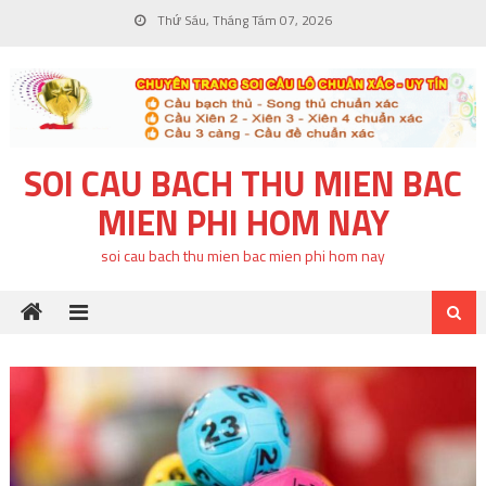
Skip
Thứ Sáu, Tháng Tám 07, 2026
to
content
SOI CAU BACH THU MIEN BAC
MIEN PHI HOM NAY
soi cau bach thu mien bac mien phi hom nay