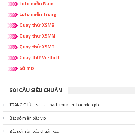
Loto miền Nam
Loto miền Trung
Quay thử XSMB
Quay thử XSMN
Quay thử XSMT
Quay thử Vietlott
Sổ mơ
SOI CẦU SIÊU CHUẨN
TRANG CHỦ – soi cau bach thu mien bac mien phi
Bắt số miền bắc vip
Bắt số miền bắc chuẩn xác