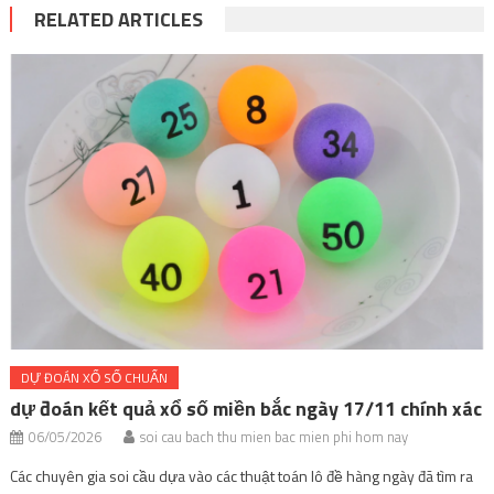
RELATED ARTICLES
DỰ ĐOÁN XỔ SỐ CHUẨN
dự đoán kết quả xổ số miền bắc ngày 17/11 chính xác
06/05/2026
soi cau bach thu mien bac mien phi hom nay
Các chuyên gia soi cầu dựa vào các thuật toán lô đề hàng ngày đã tìm ra