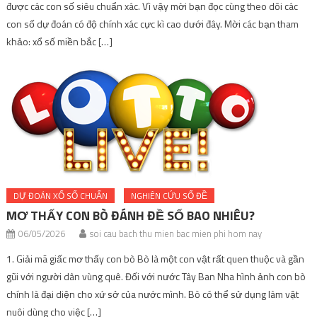
được các con số siêu chuẩn xác. Vì vậy mời bạn đọc cùng theo dõi các
con số dự đoán có độ chính xác cực kì cao dưới đây. Mời các bạn tham
khảo: xổ số miền bắc […]
DỰ ĐOÁN XỔ SỐ CHUẨN
NGHIÊN CỨU SỐ ĐỀ
MƠ THẤY CON BÒ ĐÁNH ĐỀ SỐ BAO NHIÊU?
06/05/2026
soi cau bach thu mien bac mien phi hom nay
1. Giải mã giấc mơ thấy con bò Bò là một con vật rất quen thuộc và gần
gũi với người dân vùng quê. Đối với nước Tây Ban Nha hình ảnh con bò
chính là đại diện cho xứ sở của nước mình. Bò có thể sử dụng làm vật
nuôi dùng cho việc […]