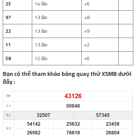
23
14 lần
+6
97
13 lần
+8
22
13 lần
+9
11
13 lần
+2
58
12 lần
+6
Bạn có thể tham khảo bảng quay thử XSMB dưới
đấy :