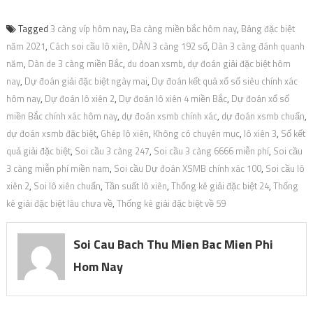
Tagged
3 càng víp hôm nay
,
Ba càng miền bắc hôm nay
,
Bảng đặc biệt
năm 2021
,
Cách soi cầu lô xiên
,
DÀN 3 càng 192 số
,
Dàn 3 càng đánh quanh
năm
,
Dàn de 3 càng miền Bắc
,
du doan xsmb
,
dự đoán giải đặc biệt hôm
nay
,
Dự đoán giải đặc biệt ngày mai
,
Dự đoán kết quả xổ số siêu chính xác
hôm nay
,
Dự đoán lô xiên 2
,
Dự đoán lô xiên 4 miền Bắc
,
Dự đoán xổ số
miền Bắc chính xác hôm nay
,
dự đoán xsmb chính xác
,
dự đoán xsmb chuẩn
,
dự đoán xsmb đặc biệt
,
Ghép lô xiên
,
Không có chuyên mục
,
lô xiên 3
,
Số kết
quả giải đặc biệt
,
Soi cầu 3 càng 247
,
Soi cầu 3 càng 6666 miễn phí
,
Soi cầu
3 càng miễn phí miền nam
,
Soi cầu Dự đoán XSMB chính xác 100
,
Soi cầu lô
xiên 2
,
Soi lô xiên chuẩn
,
Tần suất lô xiên
,
Thống kê giải đặc biệt 24
,
Thống
kê giải đặc biệt lâu chưa về
,
Thống kê giải đặc biệt về 59
Soi Cau Bach Thu Mien Bac Mien Phi
Hom Nay