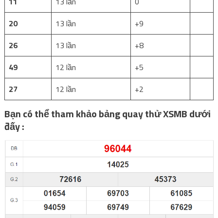
11
13 lần
0
20
13 lần
+9
26
13 lần
+8
49
12 lần
+5
27
12 lần
+2
Bạn có thể tham khảo bảng quay thử XSMB dưới
đấy :