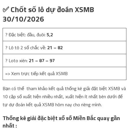
✅ Chốt số lô dự đoán XSMB
30/10/2026
? Đặc biệt: đầu, đuôi:
5,2
? Lô tô 2 số chắc về:
21 – 82
? Loto xiên:
21 – 87 – 97
=> Xem trực tiếp kết quả XSMB
Bạn có thể tham khảo kết quả thống kê giải đặt biệt XSMB và
10 cặp số xuất hiện nhiều nhất, xuất hiện ít nhất bên dưới để
tự dự đoán kết quả XSMB hôm nay cho riêng mình.
Thống kê giải đặc biệt xổ số Miền Bắc quay gần
nhất :