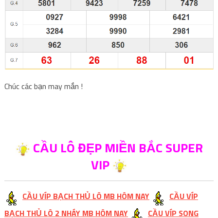
Chúc các bạn may mắn !
CẦU LÔ ĐẸP MIỀN BẮC SUPER
VIP
CẦU VÍP BẠCH THỦ LÔ MB HÔM NAY
CẦU VÍP
BẠCH THỦ LÔ 2 NHÁY MB HÔM NAY
CẦU VÍP SONG