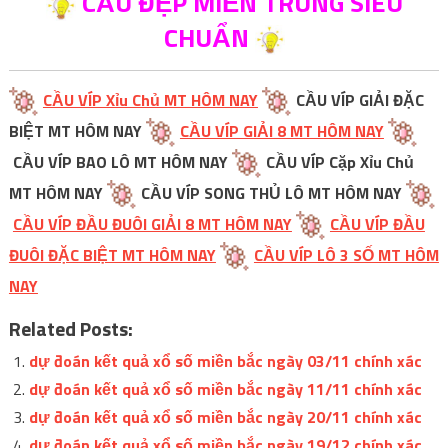
CẦU ĐẸP MIỀN TRUNG SIÊU
CHUẨN
CẦU VÍP Xỉu Chủ MT HÔM NAY
CẦU VÍP GIẢI ĐẶC
BIỆT MT HÔM NAY
CẦU VÍP GIẢI 8 MT HÔM NAY
CẦU VÍP BAO LÔ MT HÔM NAY
CẦU VÍP Cặp Xỉu Chủ
MT HÔM NAY
CẦU VÍP SONG THỦ LÔ MT HÔM NAY
CẦU VÍP ĐẦU ĐUÔI GIẢI 8 MT HÔM NAY
CẦU VÍP ĐẦU
ĐUÔI ĐẶC BIỆT MT HÔM NAY
CẦU VÍP LÔ 3 SỐ MT HÔM
NAY
Related Posts:
dự đoán kết quả xổ số miền bắc ngày 03/11 chính xác
dự đoán kết quả xổ số miền bắc ngày 11/11 chính xác
dự đoán kết quả xổ số miền bắc ngày 20/11 chính xác
dự đoán kết quả xổ số miền bắc ngày 19/12 chính xác