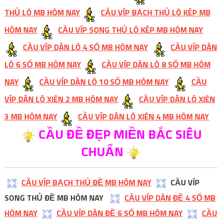
THỦ LÔ MB HÔM NAY
CẦU VÍP BẠCH THỦ LÔ KÉP MB
HÔM NAY
CẦU VÍP SONG THỦ LÔ KÉP MB HÔM NAY
CẦU VÍP DÀN LÔ 4 SỐ MB HÔM NAY
CẦU VÍP DÀN
LÔ 6 SỐ MB HÔM NAY
CẦU VÍP DÀN LÔ 8 SỐ MB HÔM
NAY
CẦU VÍP DÀN LÔ 10 SỐ MB HÔM NAY
CẦU
VÍP DÀN LÔ XIÊN 2 MB HÔM NAY
CẦU VÍP DÀN LÔ XIÊN
3 MB HÔM NAY
CẦU VÍP DÀN LÔ XIÊN 4 MB HÔM NAY
CẦU ĐỀ ĐẸP MIỀN BẮC SIÊU
CHUẨN
CẦU VÍP BẠCH THỦ ĐỀ MB HÔM NAY
CẦU VÍP
SONG THỦ ĐỀ MB HÔM NAY
CẦU VÍP DÀN ĐỀ 4 SỐ MB
HÔM NAY
CẦU VÍP DÀN ĐỀ 6 SỐ MB HÔM NAY
CẦU