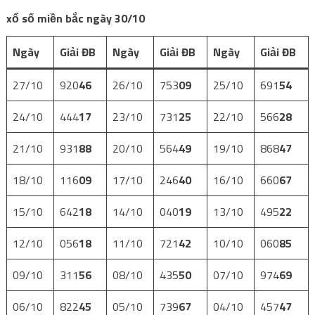
xổ số miền bắc ngày 30/10
Ngày
Giải ĐB
Ngày
Giải ĐB
Ngày
Giải ĐB
27/10
920
46
26/10
753
09
25/10
691
54
24/10
444
17
23/10
731
25
22/10
566
28
21/10
931
88
20/10
564
49
19/10
868
47
18/10
116
09
17/10
246
40
16/10
660
67
15/10
642
18
14/10
040
19
13/10
495
22
12/10
056
18
11/10
721
42
10/10
060
85
09/10
311
56
08/10
435
50
07/10
974
69
06/10
822
45
05/10
739
67
04/10
457
47