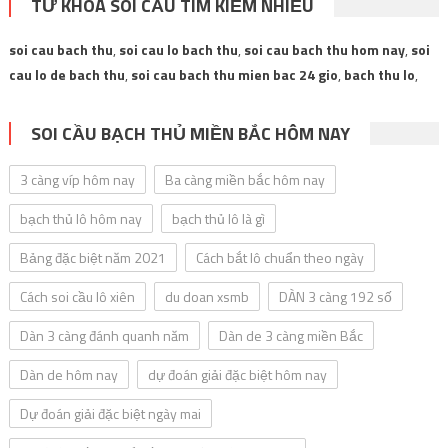
TỪ KHÓA SOI CẦU TÌM KIẾM NHIỀU
soi cau bach thu
,
soi cau lo bach thu
,
soi cau bach thu hom nay
,
soi
cau lo de bach thu
,
soi cau bach thu mien bac 24 gio
,
bach thu lo
,
SOI CẦU BẠCH THỦ MIỀN BẮC HÔM NAY
3 càng víp hôm nay
Ba càng miền bắc hôm nay
bạch thủ lô hôm nay
bạch thủ lô là gì
Bảng đặc biệt năm 2021
Cách bắt lô chuẩn theo ngày
Cách soi cầu lô xiên
du doan xsmb
DÀN 3 càng 192 số
Dàn 3 càng đánh quanh năm
Dàn de 3 càng miền Bắc
Dàn de hôm nay
dự đoán giải đặc biệt hôm nay
Dự đoán giải đặc biệt ngày mai