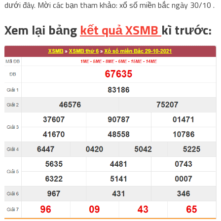
dưới đây. Mời các bạn tham khảo: xổ số miền bắc ngày 30/10 .
Xem lại bảng
kết quả XSMB
kì trước: