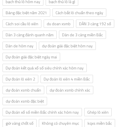
bạch thủ lô hôm nay
bạch thủ lô là gì
Bảng đặc biệt năm 2021
Cách bắt lô chuẩn theo ngày
Cách soi cầu lô xiên
du doan xsmb
DÀN 3 càng 192 số
Dàn 3 càng đánh quanh năm
Dàn de 3 càng miền Bắc
Dàn de hôm nay
dự đoán giải đặc biệt hôm nay
Dự đoán giải đặc biệt ngày mai
Dự đoán kết quả xổ số siêu chính xác hôm nay
Dự đoán lô xiên 2
Dự đoán lô xiên 4 miền Bắc
dự đoán xsmb chuẩn
dự đoán xsmb chính xác
dự đoán xsmb đặc biệt
Dự đoán xổ số miền Bắc chính xác hôm nay
Ghép lô xiên
giờ vàng chốt số
Không có chuyên mục
kqxs miền bắc