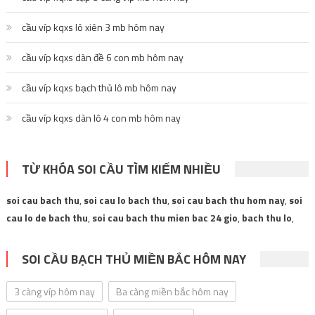
cầu víp kqxs lô xiên 3 mb hôm nay
cầu víp kqxs dàn đề 6 con mb hôm nay
cầu víp kqxs bạch thủ lô mb hôm nay
cầu víp kqxs dàn lô 4 con mb hôm nay
TỪ KHÓA SOI CẦU TÌM KIẾM NHIỀU
soi cau bach thu
,
soi cau lo bach thu
,
soi cau bach thu hom nay
,
soi
cau lo de bach thu
,
soi cau bach thu mien bac 24 gio
,
bach thu lo
,
SOI CẦU BẠCH THỦ MIỀN BẮC HÔM NAY
3 càng víp hôm nay
Ba càng miền bắc hôm nay