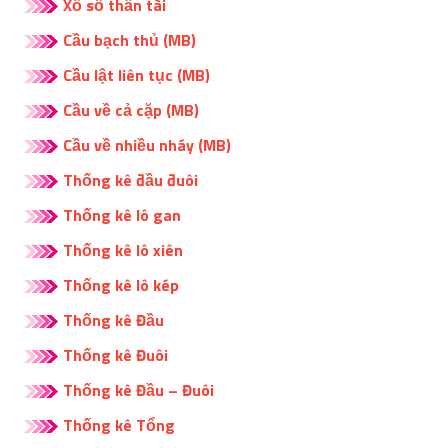
Xổ số thần tài
Cầu bạch thủ (MB)
Cầu lật liên tục (MB)
Cầu về cả cặp (MB)
Cầu về nhiều nháy (MB)
Thống kê đầu đuôi
Thống kê lô gan
Thống kê lô xiên
Thống kê lô kép
Thống kê Đầu
Thống kê Đuôi
Thống kê Đầu – Đuôi
Thống kê Tổng