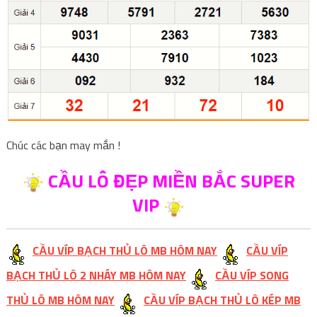
Chúc các bạn may mắn !
CẦU LÔ ĐẸP MIỀN BẮC SUPER
VIP
CẦU VÍP BẠCH THỦ LÔ MB HÔM NAY
CẦU VÍP
BẠCH THỦ LÔ 2 NHÁY MB HÔM NAY
CẦU VÍP SONG
THỦ LÔ MB HÔM NAY
CẦU VÍP BẠCH THỦ LÔ KÉP MB