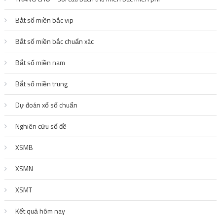
Bắt số miền bắc vip
Bắt số miền bắc chuẩn xác
Bắt số miền nam
Bắt số miền trung
Dự đoán xổ số chuẩn
Nghiên cứu số đề
XSMB
XSMN
XSMT
Kết quả hôm nay