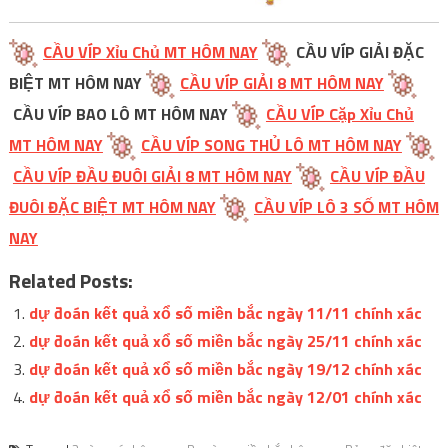
CẦU VÍP Xỉu Chủ MT HÔM NAY
CẦU VÍP GIẢI ĐẶC
BIỆT MT HÔM NAY
CẦU VÍP GIẢI 8 MT HÔM NAY
CẦU VÍP BAO LÔ MT HÔM NAY
CẦU VÍP Cặp Xỉu Chủ
MT HÔM NAY
CẦU VÍP SONG THỦ LÔ MT HÔM NAY
CẦU VÍP ĐẦU ĐUÔI GIẢI 8 MT HÔM NAY
CẦU VÍP ĐẦU
ĐUÔI ĐẶC BIỆT MT HÔM NAY
CẦU VÍP LÔ 3 SỐ MT HÔM
NAY
Related Posts:
dự đoán kết quả xổ số miền bắc ngày 11/11 chính xác
dự đoán kết quả xổ số miền bắc ngày 25/11 chính xác
dự đoán kết quả xổ số miền bắc ngày 19/12 chính xác
dự đoán kết quả xổ số miền bắc ngày 12/01 chính xác