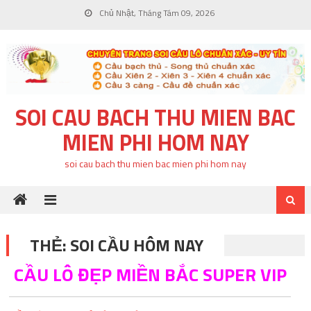
Skip
Chủ Nhật, Tháng Tám 09, 2026
to
content
SOI CAU BACH THU MIEN BAC
MIEN PHI HOM NAY
soi cau bach thu mien bac mien phi hom nay
THẺ:
SOI CẦU HÔM NAY
CẦU LÔ ĐẸP MIỀN BẮC SUPER VIP