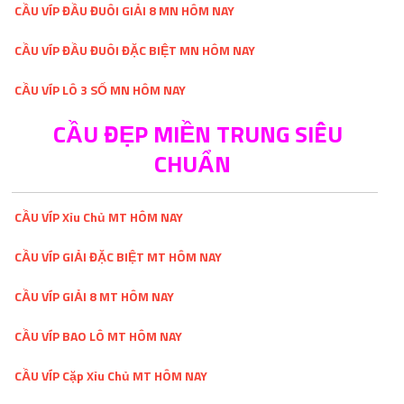
CẦU VÍP ĐẦU ĐUÔI GIẢI 8 MN HÔM NAY
CẦU VÍP ĐẦU ĐUÔI ĐẶC BIỆT MN HÔM NAY
CẦU VÍP LÔ 3 SỐ MN HÔM NAY
CẦU ĐẸP MIỀN TRUNG SIÊU
CHUẨN
CẦU VÍP Xỉu Chủ MT HÔM NAY
CẦU VÍP GIẢI ĐẶC BIỆT MT HÔM NAY
CẦU VÍP GIẢI 8 MT HÔM NAY
CẦU VÍP BAO LÔ MT HÔM NAY
CẦU VÍP Cặp Xỉu Chủ MT HÔM NAY