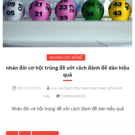
NGHIÊN CỨU SỐ ĐỀ
nhân đôi cơ hội trúng đề với cách đánh đề dàn hiệu
quả
08/05/2026
soi cau bach thu mien bac mien phi hom
nay
Comments(2)
Nhân đôi cơ hội trúng đề với cách đánh đề dàn hiệu quả