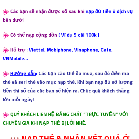
Các bạn sẽ nhận được số sau khi
nạp đủ tiền ô dịch vụ
bên dưới
Có thể nạp cộng dồn
( Ví dụ 5 cái 100k )
Hỗ trợ :
Viettel, Mobiphone, Vinaphone, Gate,
VNMobile…
Hướng dẫn
:
Các bạn cào thẻ đã mua, sau đó điền mã
thẻ và seri thẻ vào mục nạp thẻ. Khi bạn nạp đủ số lượng
tiền thì số của các bạn sẽ hiện ra. Chúc quý khách thắng
lớn mỗi ngày!
QUÝ KHÁCH LIÊN HỆ BẰNG CHÁT “TRỰC TUYẾN” VỚI
CHUYÊN GIA KHI NẠP THẺ BỊ LỖI NHÉ.
NẠP THẺ & NHẬN KẾT QUẢ Ở