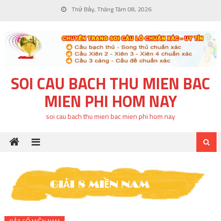
Skip
Thứ Bảy, Tháng Tám 08, 2026
to
content
SOI CAU BACH THU MIEN BAC
MIEN PHI HOM NAY
soi cau bach thu mien bac mien phi hom nay