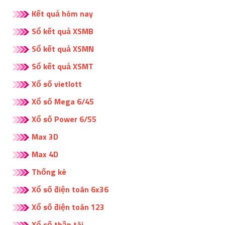
Kết quả hôm nay
Sổ kết quả XSMB
Sổ kết quả XSMN
Sổ kết quả XSMT
Xổ số vietlott
Xổ số Mega 6/45
Xổ số Power 6/55
Max 3D
Max 4D
Thống kê
Xổ số điện toán 6x36
Xổ số điện toán 123
Xổ số thần tài