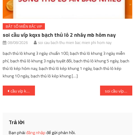
BẮT SỐ MIỀN BẮC VIP
soi cầu víp kqxs bạch thủ lô 2 nháy mb hôm nay
08/08/2026
soi cau bach thu mien bac mien phi hom nay
bạch thủ lô khung 3 ngày chuẩn 100, bạch thủ lô khung 3 ngày miễn
phí, bạch thủ lô khung 3 ngày tuyệt đối, bạch thủ lô khung 5 ngày, bạch
thủ lô kép hôm nay, bạch thủ lô kép khung 1 ngày, bạch thủ lô kép
khung 10 ngày, bạch thủ lô kép khung […]
Điều
cầu víp kqxs dàn lô 4 con mb hôm nay
soi cầu víp kqxs bạch thủ lô 2 nháy mb hôm nay
hướng
bài
Trả lời
viết
Bạn phải
đăng nhập
để gửi phản hồi.