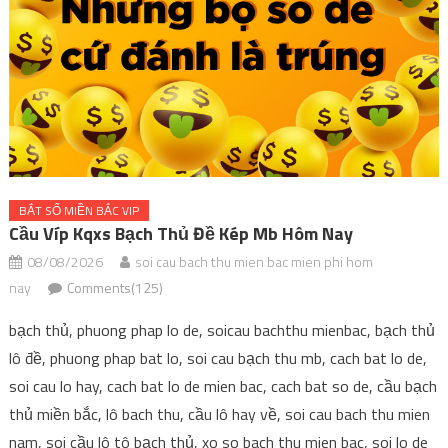
BẮT SỐ MIỀN BẮC VIP
Cầu Víp Kqxs Bạch Thủ Đề Kép Mb Hôm Nay
08/08/2026
soi cau bach thu mien bac mien phi hom
nay
Comments(125)
bạch thủ, phuong phap lo de, soicau bachthu mienbac, bạch thủ
lô đề, phuong phap bat lo, soi cau bạch thu mb, cach bat lo de,
soi cau lo hay, cach bat lo de mien bac, cach bat so de, cầu bạch
thủ miền bắc, lô bach thu, cầu lô hay về, soi cau bach thu mien
nam, soi cầu lô tô bạch thủ, xo so bach thu mien bac, soi lo de