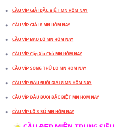
CẦU VÍP GIẢI ĐẶC BIỆT MN HÔM NAY
CẦU VÍP GIẢI 8 MN HÔM NAY
CẦU VÍP BAO LÔ MN HÔM NAY
CẦU VÍP Cặp Xỉu Chủ MN HÔM NAY
CẦU VÍP SONG THỦ LÔ MN HÔM NAY
CẦU VÍP ĐẦU ĐUÔI GIẢI 8 MN HÔM NAY
CẦU VÍP ĐẦU ĐUÔI ĐẶC BIỆT MN HÔM NAY
CẦU VÍP LÔ 3 SỐ MN HÔM NAY
CẦU ĐẸP MIỀN TRUNG SIÊU