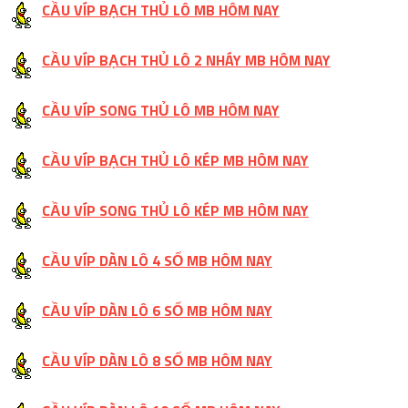
CẦU VÍP BẠCH THỦ LÔ MB HÔM NAY
CẦU VÍP BẠCH THỦ LÔ 2 NHÁY MB HÔM NAY
CẦU VÍP SONG THỦ LÔ MB HÔM NAY
CẦU VÍP BẠCH THỦ LÔ KÉP MB HÔM NAY
CẦU VÍP SONG THỦ LÔ KÉP MB HÔM NAY
CẦU VÍP DÀN LÔ 4 SỐ MB HÔM NAY
CẦU VÍP DÀN LÔ 6 SỐ MB HÔM NAY
CẦU VÍP DÀN LÔ 8 SỐ MB HÔM NAY