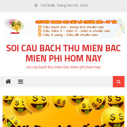
Skip
Chủ Nhật, Tháng Tám 09, 2026
to
content
SOI CAU BACH THU MIEN BAC
MIEN PHI HOM NAY
soi cau bach thu mien bac mien phi hom nay