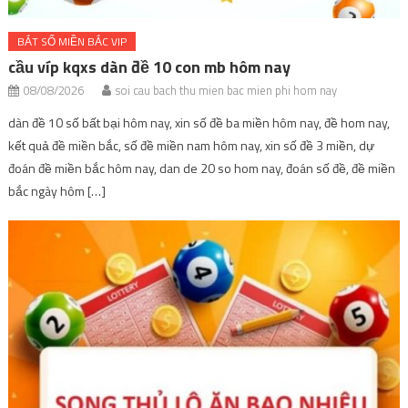
BẮT SỐ MIỀN BẮC VIP
cầu víp kqxs dàn đề 10 con mb hôm nay
08/08/2026
soi cau bach thu mien bac mien phi hom nay
dàn đề 10 số bất bại hôm nay, xin số đề ba miền hôm nay, đề hom nay,
kết quả đề miền bắc, số đề miền nam hôm nay, xin số đề 3 miền, dự
đoán đề miền bắc hôm nay, dan de 20 so hom nay, đoán số đề, đề miền
bắc ngày hôm […]