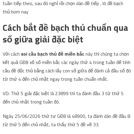
tuần tiếp theo, sau đó nghỉ rồi chọn dàn đề tiếp , lô đề bạch
thủ hom nay
Cách bắt đề bạch thủ chuẩn qua
số giữa giải đặc biệt
Với cách
soi cầu bạch thủ đề miền bắc
này thì chúng ta chọn
kết quả GĐB xổ số miền bắc các ngày thứ 4 trong tuần để tính
cầu đề độc thủ bằng cách lấy con số giữa để đánh cả đầu số đó
từ thứ 4 đến chủ nhật ngay trong tuần chuẩn nhất.
VD: Thứ 5 giải đặc biệt là 23899 thì ta đánh đầu 3 từ thứ 5
đến chủ nhật trong tuần đó.
Ngày 25/06/2026 thứ tư GĐB là 48900, ta đánh dàn đề đầu 8
từ thứ 5 đến chủ nhật, ta thấy thứ 5 đề về 33.