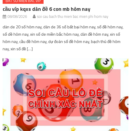
BẮT SỐ MIỀN BẮC VIP
cầu víp kqxs dàn đề 6 con mb hôm nay
08/08/2026
soi cau bach thu mien bac mien phi hom nay
dàn de 20 số hôm nay, dàn de 36 số bất bại hôm nay, số đề hôm nay,
số dề hôm nay, xin số de miền bắc hôm nay, dàn đề hôm nay, xin số
hôm nay, cầu đề hôm nay, dự đoán số đề hôm nay, bạch thủ đề hôm
nay, xin số đề […]