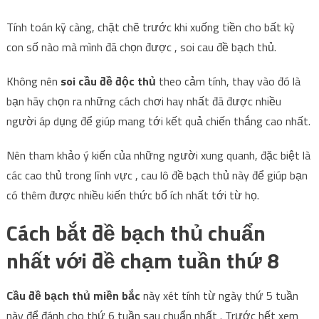
Tính toán kỹ càng, chặt chẽ trước khi xuống tiền cho bất kỳ
con số nào mà mình đã chọn được , soi cau đề bạch thủ.
Không nên
soi cầu đề độc thủ
theo cảm tính, thay vào đó là
bạn hãy chọn ra những cách chơi hay nhất đã được nhiều
người áp dụng để giúp mang tới kết quả chiến thắng cao nhất.
Nên tham khảo ý kiến của những người xung quanh, đặc biệt là
các cao thủ trong lĩnh vực , cau lô đề bạch thủ này để giúp bạn
có thêm được nhiều kiến thức bổ ích nhất tới từ họ.
Cách bắt đề bạch thủ chuẩn
nhất với đề chạm tuần thứ 8
Cầu đề bạch thủ miền bắc
này xét tính từ ngày thứ 5 tuần
này để đánh cho thứ 6 tuần sau chuẩn nhất . Trước hết xem