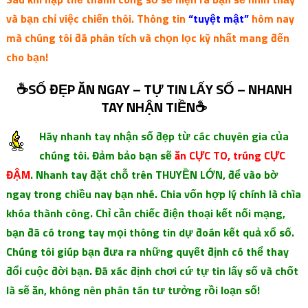
và bạn chỉ việc chiến thôi. Thông tin
“tuyệt mật”
hôm nay
mà chúng tôi đã phân tích và chọn lọc kỹ nhất mang đến
cho bạn!
☕SỐ ĐẸP ĂN NGAY – TỰ TIN LẤY SỐ – NHANH
TAY NHẬN TIỀN☕
Hãy nhanh tay nhận số đẹp từ các chuyên gia của
chúng tôi. Đảm bảo bạn sẽ
ăn CỰC TO, trúng CỰC
ĐẬM
. Nhanh tay đặt chỗ trên THUYỀN LỚN, để vào bờ
ngay trong chiều nay bạn nhé. Chia vốn hợp lý chính là chìa
khóa thành công. Chỉ cần chiếc điện thoại kết nối mạng,
bạn đã có trong tay mọi thông tin dự đoán kết quả xổ số.
Chúng tôi giúp bạn đưa ra những quyết định có thể thay
đổi cuộc đời bạn. Đã xác định chơi cứ tự tin lấy số và chốt
là sẽ ăn, không nên phân tán tư tưởng rồi loạn số!