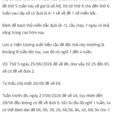
đề thứ 5 tuần này về gọi là số AB, thì từ thứ 6 cho đến thứ 6
tuần sau cặp số có đuôi là A-1 sẽ về đề 1 số miền bắc .
Đánh đề bạch thủ miền bắc đuôi (A-1), cầu chạy 7 ngày có khả
năng trúng cao hôm nay.
Lưu ý: Hiện tượng xuất hiện cầu đề độc thủ này thường là
khoảng 8 tuần liên tục, sau đó nó nghỉ 1 đến 4 tuần.
VD: Thứ 5 ngày 25/06/2026 đề về 86, như vậy từ 25 đến 65
sẽ có đề về đuôi 2.
Ta thấy chủ nhật 26/06 đề về 69.
Tuần trước đó, ngày 27/06/2026 đề về 49, tuy nhiên đến
28/06 đều không có đề về đuôi 6, tức là cầu đã nghỉ 1 tuần, ta
có thể đánh dàn để 66, 99, 39, 26, 66,56, 84, 45, 68, 94 cho 7