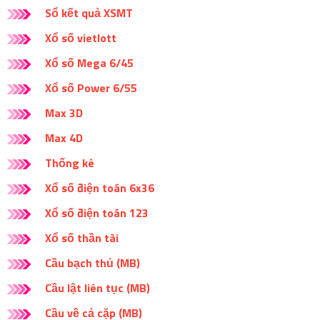
Sổ kết quả XSMT
Xổ số vietlott
Xổ số Mega 6/45
Xổ số Power 6/55
Max 3D
Max 4D
Thống kê
Xổ số điện toán 6x36
Xổ số điện toán 123
Xổ số thần tài
Cầu bạch thủ (MB)
Cầu lật liên tục (MB)
Cầu về cả cặp (MB)