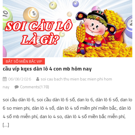
BẮT SỐ MIỀN BẮC VIP
cầu víp kqxs dàn lô 4 con mb hôm nay
06/08/2026
soi cau bach thu mien bac mien phi hom
nay
Comments(178)
soi cầu dàn lô 6, soi cầu dàn lô 6 số, dan lo 6, dàn lô 6 số, dan lo
6 so mien phi, dàn lô 4 số, dàn lô 4 số miền phí miền bắc, dàn lô
4 số mb miễn phí, dan lo 4 so, dàn lô 4 số miền bắc miễn phí,
[…]