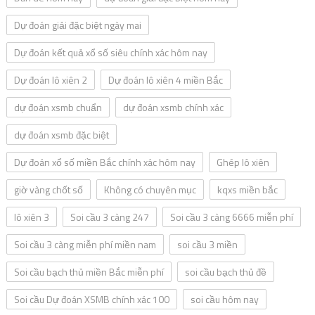
Dự đoán giải đặc biệt ngày mai
Dự đoán kết quả xổ số siêu chính xác hôm nay
Dự đoán lô xiên 2
Dự đoán lô xiên 4 miền Bắc
dự đoán xsmb chuẩn
dự đoán xsmb chính xác
dự đoán xsmb đặc biệt
Dự đoán xổ số miền Bắc chính xác hôm nay
Ghép lô xiên
giờ vàng chốt số
Không có chuyên mục
kqxs miền bắc
lô xiên 3
Soi cầu 3 càng 247
Soi cầu 3 càng 6666 miễn phí
Soi cầu 3 càng miễn phí miền nam
soi cầu 3 miền
Soi cầu bạch thủ miền Bắc miễn phí
soi cầu bạch thủ đề
Soi cầu Dự đoán XSMB chính xác 100
soi cầu hôm nay