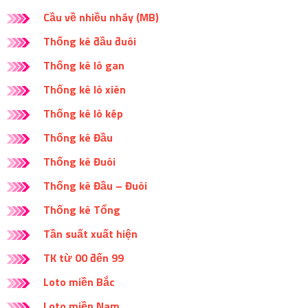
Cầu về nhiều nháy (MB)
Thống kê đầu đuôi
Thống kê lô gan
Thống kê lô xiên
Thống kê lô kép
Thống kê Đầu
Thống kê Đuôi
Thống kê Đầu – Đuôi
Thống kê Tổng
Tần suất xuất hiện
TK từ 00 đến 99
Loto miền Bắc
Loto miền Nam