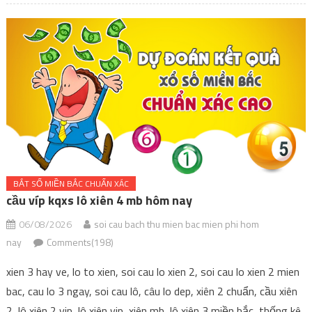
BẮT SỐ MIỀN BẮC CHUẨN XÁC
cầu víp kqxs lô xiên 4 mb hôm nay
06/08/2026
soi cau bach thu mien bac mien phi hom
nay
Comments(198)
xien 3 hay ve, lo to xien, soi cau lo xien 2, soi cau lo xien 2 mien
bac, cau lo 3 ngay, soi cau lô, câu lo dep, xiên 2 chuẩn, cầu xiên
2, lô xiên 2 vip, lô xiên vip, xiên mb, lô xiên 3 miền bắc, thống kê