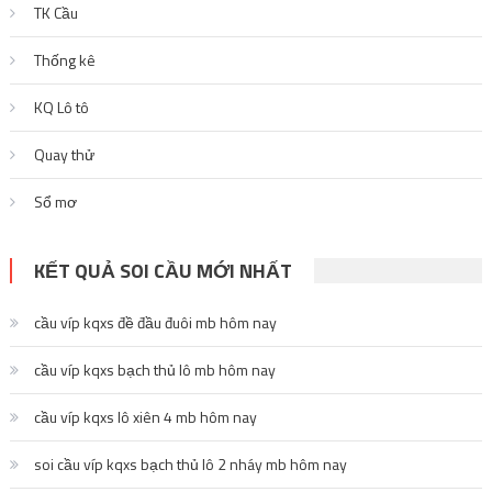
TK Cầu
Thống kê
KQ Lô tô
Quay thử
Sổ mơ
KẾT QUẢ SOI CẦU MỚI NHẤT
cầu víp kqxs đề đầu đuôi mb hôm nay
cầu víp kqxs bạch thủ lô mb hôm nay
cầu víp kqxs lô xiên 4 mb hôm nay
soi cầu víp kqxs bạch thủ lô 2 nháy mb hôm nay