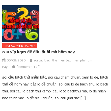
BẮT SỐ MIỀN BẮC VIP
cầu víp kqxs đề đầu đuôi mb hôm nay
06/08/2026
soi cau bach thu mien bac mien phi hom
nay
Comments(178)
soi cầu bạch thủ miền bắc, soi cau cham chuan, xem lo de, bạch
thủ đề hôm nay, bắt lô đề chuẩn, soi cau lo đe bach thu, lo bach
thu, soi cau lo bach thu xsmb, cau loto bachthu mb, lo de mien
bac chinh xac, lô đề siêu chuẩn, soi cau giai dac […]