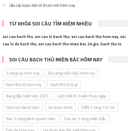
cầu víp kqxs dàn lô 8 con mb hôm nay
TỪ KHÓA SOI CẦU TÌM KIẾM NHIỀU
soi cau bach thu
,
soi cau lo bach thu
,
soi cau bach thu hom nay
,
soi
cau lo de bach thu
,
soi cau bach thu mien bac 24 gio
,
bach thu lo
,
SOI CẦU BẠCH THỦ MIỀN BẮC HÔM NAY
3 càng víp hôm nay
Ba càng miền bắc hôm nay
bạch thủ lô hôm nay
bạch thủ lô là gì
Bảng đặc biệt năm 2021
Cách bắt lô chuẩn theo ngày
Cách soi cầu lô xiên
du doan xsmb
DÀN 3 càng 192 số
Dàn 3 càng đánh quanh năm
Dàn de 3 càng miền Bắc
Dàn de hôm nay
dự đoán giải đặc biệt hôm nay