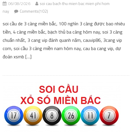
06/08/2026
soi cau bach thu mien bac mien phi hom
nay
Comments(102)
soi cầu de 3 càng miền bắc, 100 nghìn 3 càng được bao nhiêu
tiền, 4 càng miền bắc, bạch thủ ba càng hôm nay, soi 3 càng
chuẩn nhất, 3 cang vip đánh quanh năm, cauvip86, 3cang vip
com, soi cầu 3 càng miền nam hôm nay, cau ba cang vip, dự
đoán xsmb […]