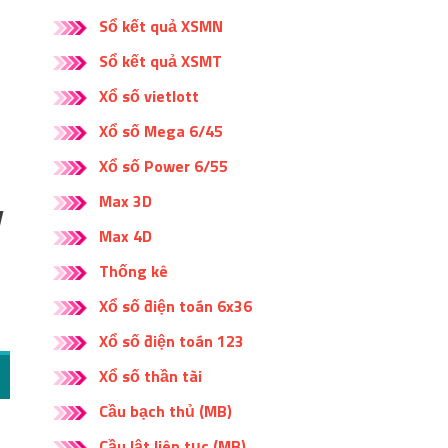
Sổ kết quả XSMN
Sổ kết quả XSMT
Xổ số vietlott
Xổ số Mega 6/45
Xổ số Power 6/55
y
Max 3D
Max 4D
Thống kê
Xổ số điện toán 6x36
Xổ số điện toán 123
Xổ số thần tài
Cầu bạch thủ (MB)
Cầu lật liên tục (MB)