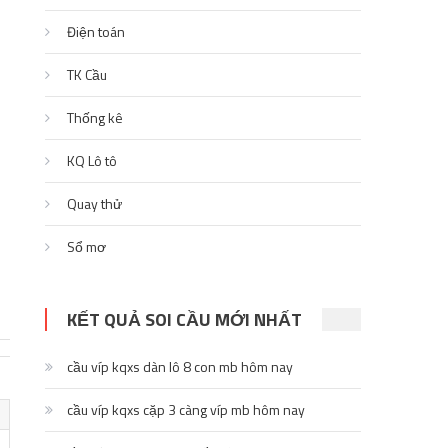
Điện toán
TK Cầu
Thống kê
KQ Lô tô
Quay thử
Sổ mơ
KẾT QUẢ SOI CẦU MỚI NHẤT
cầu víp kqxs dàn lô 8 con mb hôm nay
cầu víp kqxs cặp 3 càng víp mb hôm nay