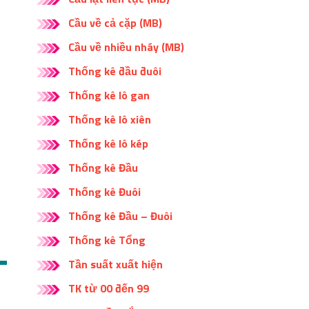
Cầu về cả cặp (MB)
Cầu về nhiều nháy (MB)
Thống kê đầu đuôi
Thống kê lô gan
Thống kê lô xiên
Thống kê lô kép
Thống kê Đầu
Thống kê Đuôi
Thống kê Đầu – Đuôi
Thống kê Tổng
Tần suất xuất hiện
TK từ 00 đến 99