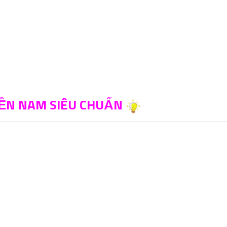
IỀN NAM SIÊU CHUẨN