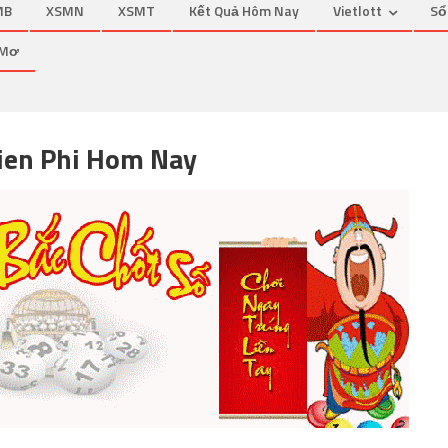
MB
XSMN
XSMT
Kết Quả Hôm Nay
Vietlott
Sổ
 Mơ
ien Phi Hom Nay