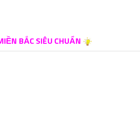
MIỀN BẮC SIÊU CHUẨN