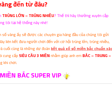
vàng đến từ đâu?
ốn
TRÚNG LỚN – TRÚNG NHIỀU
? Thế thì hãy thường xuyên cập
ng tôi tại hệ thống này nhé!
n số vàng ấy sẽ được các chuyên gia hàng đầu của chúng tôi gửi
ây liên kết đưa người chơi đến với cơ hội trúng lớn, trúng nhiều,
và cuối cùng là những dự đoán
kết quả xổ số miền bắc chuẩn xá
ôi cung cấp
SIÊU CẦU 3 MIỀN
nhằm giúp anh em
BẮC – TRUNG –
 khi chơi.
 MIỀN BẮC SUPER VIP