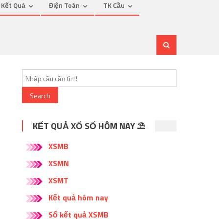
 Kết Quả
Điện Toán
TK Cầu
Search
KẾT QUẢ XỔ SỐ HÔM NAY ⛱
XSMB
XSMN
XSMT
Kết quả hôm nay
Sổ kết quả XSMB