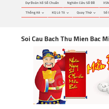
Dự Đoán Xổ Số Chuẩn
Nghiên Cứu Số Đề
XS
Thống Kê
KQ Lô Tô
Quay Thử
Sổ
Soi Cau Bach Thu Mien Bac M