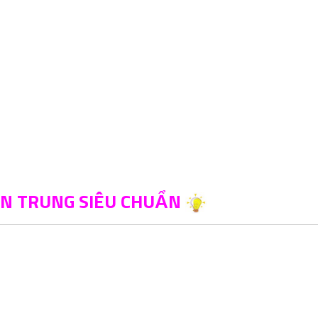
N TRUNG SIÊU CHUẨN