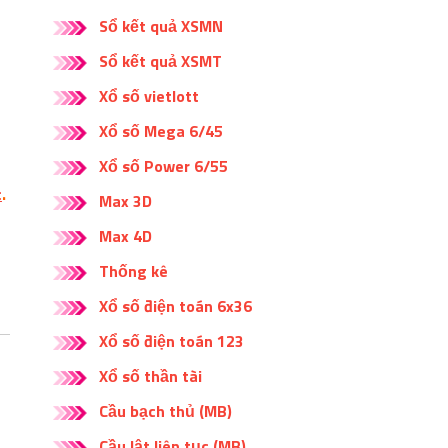
Sổ kết quả XSMN
Sổ kết quả XSMT
Xổ số vietlott
Xổ số Mega 6/45
Xổ số Power 6/55
c
.
Max 3D
Max 4D
Thống kê
Xổ số điện toán 6x36
Xổ số điện toán 123
Xổ số thần tài
Cầu bạch thủ (MB)
Cầu lật liên tục (MB)