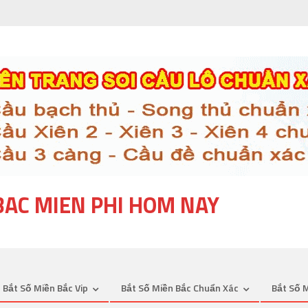
BAC MIEN PHI HOM NAY
Bắt Số Miền Bắc Vip
Bắt Số Miền Bắc Chuẩn Xác
Bắt Số 