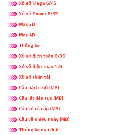
Xổ số Mega 6/45
Xổ số Power 6/55
Max 3D
Max 4D
Thống kê
Xổ số điện toán 6x36
Xổ số điện toán 123
Xổ số thần tài
Cầu bạch thủ (MB)
Cầu lật liên tục (MB)
Cầu về cả cặp (MB)
Cầu về nhiều nháy (MB)
Thống kê đầu đuôi