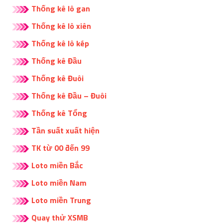
Thống kê lô gan
Thống kê lô xiên
Thống kê lô kép
Thống kê Đầu
Thống kê Đuôi
Thống kê Đầu – Đuôi
Thống kê Tổng
Tần suất xuất hiện
TK từ 00 đến 99
Loto miền Bắc
Loto miền Nam
Loto miền Trung
Quay thử XSMB