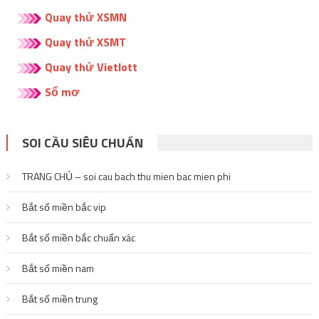
Quay thử XSMN
Quay thử XSMT
Quay thử Vietlott
Sổ mơ
SOI CẦU SIÊU CHUẨN
TRANG CHỦ – soi cau bach thu mien bac mien phi
Bắt số miền bắc vip
Bắt số miền bắc chuẩn xác
Bắt số miền nam
Bắt số miền trung