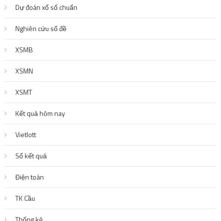
Dự đoán xổ số chuẩn
Nghiên cứu số đề
XSMB
XSMN
XSMT
Kết quả hôm nay
Vietlott
Sổ kết quả
Điện toán
TK Cầu
Thống kê