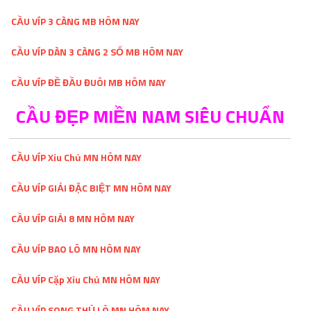
CẦU VÍP 3 CÀNG MB HÔM NAY
CẦU VÍP DÀN 3 CÀNG 2 SỐ MB HÔM NAY
CẦU VÍP ĐỀ ĐẦU ĐUÔI MB HÔM NAY
CẦU ĐẸP MIỀN NAM SIÊU CHUẨN
CẦU VÍP Xỉu Chủ MN HÔM NAY
CẦU VÍP GIẢI ĐẶC BIỆT MN HÔM NAY
CẦU VÍP GIẢI 8 MN HÔM NAY
CẦU VÍP BAO LÔ MN HÔM NAY
CẦU VÍP Cặp Xỉu Chủ MN HÔM NAY
CẦU VÍP SONG THỦ LÔ MN HÔM NAY