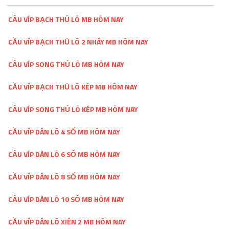
CẦU VÍP BẠCH THỦ LÔ MB HÔM NAY
CẦU VÍP BẠCH THỦ LÔ 2 NHÁY MB HÔM NAY
CẦU VÍP SONG THỦ LÔ MB HÔM NAY
CẦU VÍP BẠCH THỦ LÔ KÉP MB HÔM NAY
CẦU VÍP SONG THỦ LÔ KÉP MB HÔM NAY
CẦU VÍP DÀN LÔ 4 SỐ MB HÔM NAY
CẦU VÍP DÀN LÔ 6 SỐ MB HÔM NAY
CẦU VÍP DÀN LÔ 8 SỐ MB HÔM NAY
CẦU VÍP DÀN LÔ 10 SỐ MB HÔM NAY
CẦU VÍP DÀN LÔ XIÊN 2 MB HÔM NAY