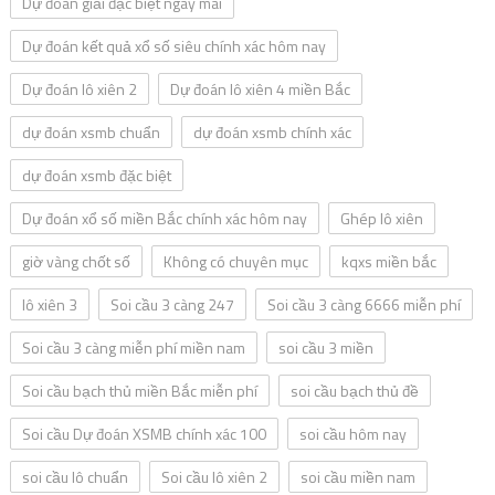
Dự đoán giải đặc biệt ngày mai
Dự đoán kết quả xổ số siêu chính xác hôm nay
Dự đoán lô xiên 2
Dự đoán lô xiên 4 miền Bắc
dự đoán xsmb chuẩn
dự đoán xsmb chính xác
dự đoán xsmb đặc biệt
Dự đoán xổ số miền Bắc chính xác hôm nay
Ghép lô xiên
giờ vàng chốt số
Không có chuyên mục
kqxs miền bắc
lô xiên 3
Soi cầu 3 càng 247
Soi cầu 3 càng 6666 miễn phí
Soi cầu 3 càng miễn phí miền nam
soi cầu 3 miền
Soi cầu bạch thủ miền Bắc miễn phí
soi cầu bạch thủ đề
Soi cầu Dự đoán XSMB chính xác 100
soi cầu hôm nay
soi cầu lô chuẩn
Soi cầu lô xiên 2
soi cầu miền nam