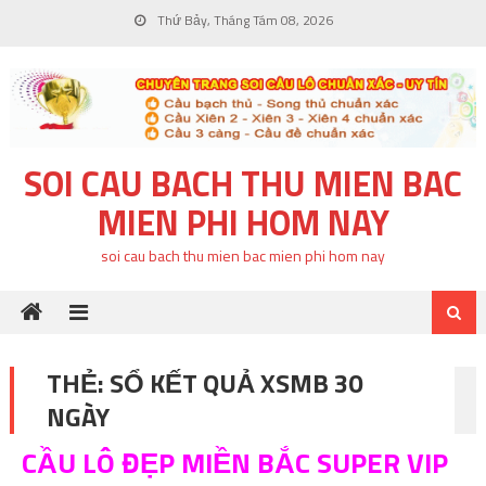
Skip
Thứ Bảy, Tháng Tám 08, 2026
to
content
SOI CAU BACH THU MIEN BAC
MIEN PHI HOM NAY
soi cau bach thu mien bac mien phi hom nay
THẺ:
SỔ KẾT QUẢ XSMB 30
NGÀY
CẦU LÔ ĐẸP MIỀN BẮC SUPER VIP