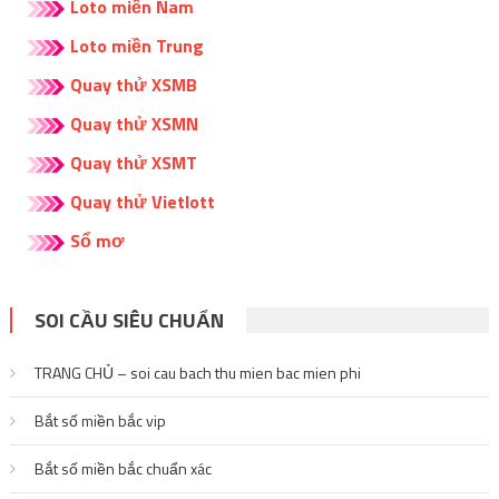
Loto miền Nam
Loto miền Trung
Quay thử XSMB
Quay thử XSMN
Quay thử XSMT
Quay thử Vietlott
Sổ mơ
SOI CẦU SIÊU CHUẨN
TRANG CHỦ – soi cau bach thu mien bac mien phi
Bắt số miền bắc vip
Bắt số miền bắc chuẩn xác