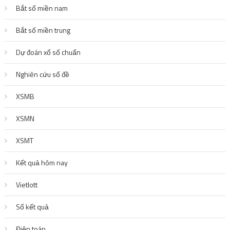
Bắt số miền nam
Bắt số miền trung
Dự đoán xổ số chuẩn
Nghiên cứu số đề
XSMB
XSMN
XSMT
Kết quả hôm nay
Vietlott
Sổ kết quả
Điện toán