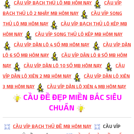
CẦU VÍP BẠCH THỦ LÔ MB HÔM NAY
CẦU VÍP
BẠCH THỦ LÔ 2 NHÁY MB HÔM NAY
CẦU VÍP SONG
THỦ LÔ MB HÔM NAY
CẦU VÍP BẠCH THỦ LÔ KÉP MB
HÔM NAY
CẦU VÍP SONG THỦ LÔ KÉP MB HÔM NAY
CẦU VÍP DÀN LÔ 4 SỐ MB HÔM NAY
CẦU VÍP DÀN
LÔ 6 SỐ MB HÔM NAY
CẦU VÍP DÀN LÔ 8 SỐ MB HÔM
NAY
CẦU VÍP DÀN LÔ 10 SỐ MB HÔM NAY
CẦU
VÍP DÀN LÔ XIÊN 2 MB HÔM NAY
CẦU VÍP DÀN LÔ XIÊN
3 MB HÔM NAY
CẦU VÍP DÀN LÔ XIÊN 4 MB HÔM NAY
CẦU ĐỀ ĐẸP MIỀN BẮC SIÊU
CHUẨN
CẦU VÍP BẠCH THỦ ĐỀ MB HÔM NAY
CẦU VÍP