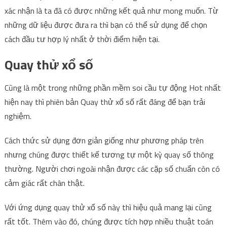
xác nhận là ta đã có được những kết quả như mong muốn. Từ
những dữ liệu được đưa ra thì bạn có thể sử dụng để chọn
cách đầu tư hợp lý nhất ở thời điểm hiện tại.
Quay thử xổ số
Cũng là một trong những phần mềm soi cầu tự động Hot nhất
hiện nay thì phiên bản Quay thử xổ số rất đáng để bạn trải
nghiệm.
Cách thức sử dụng đơn giản giống như phương pháp trên
nhưng chúng được thiết kế tương tự một kỳ quay số thông
thường. Người chơi ngoài nhận được các cặp số chuẩn còn có
cảm giác rất chân thật.
Với ứng dụng quay thử xổ số này thì hiệu quả mang lại cũng
rất tốt. Thêm vào đó, chúng được tích hợp nhiều thuật toán