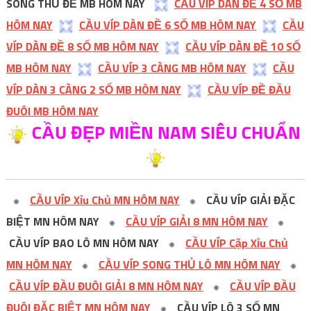
SONG THỦ ĐỀ MB HÔM NAY
CẦU VÍP DÀN ĐỀ 4 SỐ MB
HÔM NAY
CẦU VÍP DÀN ĐỀ 6 SỐ MB HÔM NAY
CẦU
VÍP DÀN ĐỀ 8 SỐ MB HÔM NAY
CẦU VÍP DÀN ĐỀ 10 SỐ
MB HÔM NAY
CẦU VÍP 3 CÀNG MB HÔM NAY
CẦU
VÍP DÀN 3 CÀNG 2 SỐ MB HÔM NAY
CẦU VÍP ĐỀ ĐẦU
ĐUÔI MB HÔM NAY
CẦU ĐẸP MIỀN NAM SIÊU CHUẨN
CẦU VÍP Xỉu Chủ MN HÔM NAY
CẦU VÍP GIẢI ĐẶC
BIỆT MN HÔM NAY
CẦU VÍP GIẢI 8 MN HÔM NAY
CẦU VÍP BAO LÔ MN HÔM NAY
CẦU VÍP Cặp Xỉu Chủ
MN HÔM NAY
CẦU VÍP SONG THỦ LÔ MN HÔM NAY
CẦU VÍP ĐẦU ĐUÔI GIẢI 8 MN HÔM NAY
CẦU VÍP ĐẦU
ĐUÔI ĐẶC BIỆT MN HÔM NAY
CẦU VÍP LÔ 3 SỐ MN