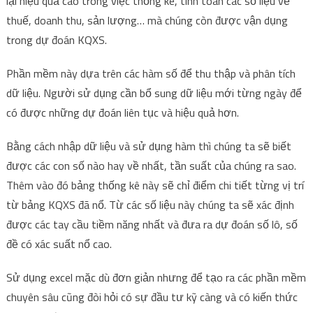
lại hiệu quả cao trong việc thống kê, tính toán các số liệu về
thuế, doanh thu, sản lượng… mà chúng còn được vận dụng
trong dự đoán KQXS.
Phần mềm này dựa trên các hàm số để thu thập và phân tích
dữ liệu. Người sử dụng cần bổ sung dữ liệu mới từng ngày để
có được những dự đoán liên tục và hiệu quả hơn.
Bằng cách nhập dữ liệu và sử dụng hàm thì chúng ta sẽ biết
được các con số nào hay về nhất, tần suất của chúng ra sao.
Thêm vào đó bảng thống kê này sẽ chỉ điểm chi tiết từng vị trí
từ bảng KQXS đã nổ. Từ các số liệu này chúng ta sẽ xác định
được các tay cầu tiềm năng nhất và đưa ra dự đoán số lô, số
đề có xác suất nổ cao.
Sử dụng excel mặc dù đơn giản nhưng để tạo ra các phần mềm
chuyên sâu cũng đòi hỏi có sự đầu tư kỹ càng và có kiến thức