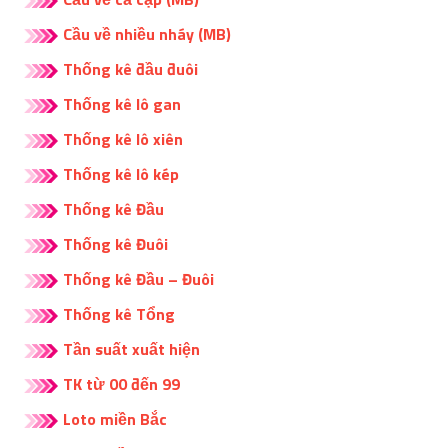
Cầu về nhiều nháy (MB)
Thống kê đầu đuôi
Thống kê lô gan
Thống kê lô xiên
Thống kê lô kép
Thống kê Đầu
Thống kê Đuôi
Thống kê Đầu – Đuôi
Thống kê Tổng
Tần suất xuất hiện
TK từ 00 đến 99
Loto miền Bắc