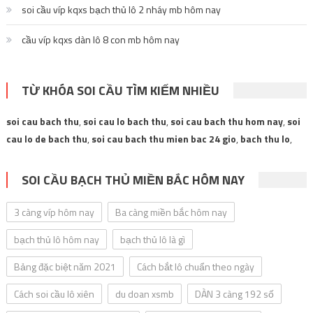
soi cầu víp kqxs bạch thủ lô 2 nháy mb hôm nay
cầu víp kqxs dàn lô 8 con mb hôm nay
TỪ KHÓA SOI CẦU TÌM KIẾM NHIỀU
soi cau bach thu
,
soi cau lo bach thu
,
soi cau bach thu hom nay
,
soi
cau lo de bach thu
,
soi cau bach thu mien bac 24 gio
,
bach thu lo
,
SOI CẦU BẠCH THỦ MIỀN BẮC HÔM NAY
3 càng víp hôm nay
Ba càng miền bắc hôm nay
bạch thủ lô hôm nay
bạch thủ lô là gì
Bảng đặc biệt năm 2021
Cách bắt lô chuẩn theo ngày
Cách soi cầu lô xiên
du doan xsmb
DÀN 3 càng 192 số