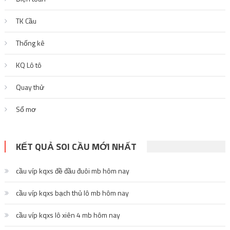
TK Cầu
Thống kê
KQ Lô tô
Quay thử
Sổ mơ
KẾT QUẢ SOI CẦU MỚI NHẤT
cầu víp kqxs đề đầu đuôi mb hôm nay
cầu víp kqxs bạch thủ lô mb hôm nay
cầu víp kqxs lô xiên 4 mb hôm nay