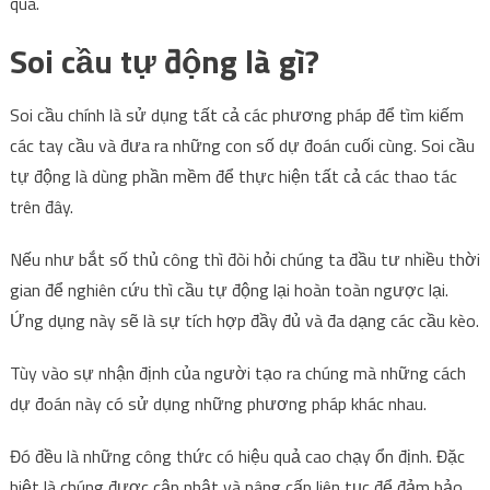
qua.
Soi cầu tự động là gì?
Soi cầu chính là sử dụng tất cả các phương pháp để tìm kiếm
các tay cầu và đưa ra những con số dự đoán cuối cùng. Soi cầu
tự động là dùng phần mềm để thực hiện tất cả các thao tác
trên đây.
Nếu như bắt số thủ công thì đòi hỏi chúng ta đầu tư nhiều thời
gian để nghiên cứu thì cầu tự động lại hoàn toàn ngược lại.
Ứng dụng này sẽ là sự tích hợp đầy đủ và đa dạng các cầu kèo.
Tùy vào sự nhận định của người tạo ra chúng mà những cách
dự đoán này có sử dụng những phương pháp khác nhau.
Đó đều là những công thức có hiệu quả cao chạy ổn định. Đặc
biệt là chúng được cập nhật và nâng cấp liên tục để đảm bảo