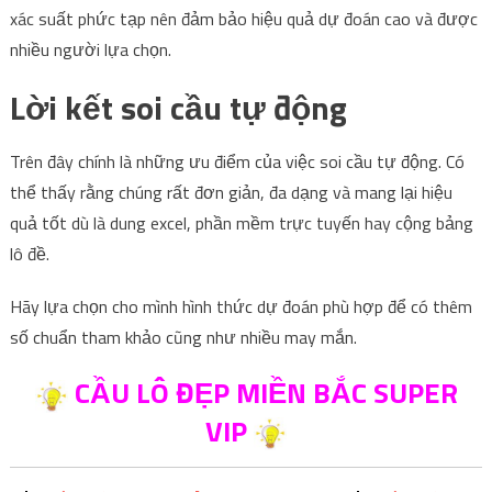
xác suất phức tạp nên đảm bảo hiệu quả dự đoán cao và được
nhiều người lựa chọn.
Lời kết soi cầu tự động
Trên đây chính là những ưu điểm của việc soi cầu tự động. Có
thể thấy rằng chúng rất đơn giản, đa dạng và mang lại hiệu
quả tốt dù là dung excel, phần mềm trực tuyến hay cộng bảng
lô đề.
Hãy lựa chọn cho mình hình thức dự đoán phù hợp để có thêm
số chuẩn tham khảo cũng như nhiều may mắn.
CẦU LÔ ĐẸP MIỀN BẮC SUPER
VIP