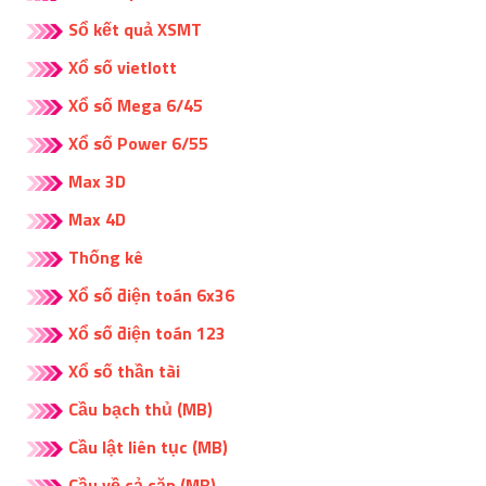
Sổ kết quả XSMT
Xổ số vietlott
Xổ số Mega 6/45
Xổ số Power 6/55
Max 3D
Max 4D
Thống kê
Xổ số điện toán 6x36
Xổ số điện toán 123
Xổ số thần tài
Cầu bạch thủ (MB)
Cầu lật liên tục (MB)
Cầu về cả cặp (MB)