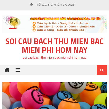
Skip
Thứ Sáu, Tháng Tám 07, 2026
to
content
SOI CAU BACH THU MIEN BAC
MIEN PHI HOM NAY
soi cau bach thu mien bac mien phi hom nay