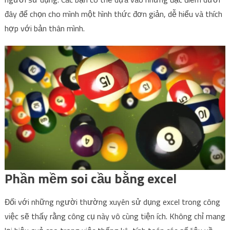
đây để chọn cho mình một hình thức đơn giản, dễ hiểu và thích
hợp với bản thân mình.
Phần mềm soi cầu bằng excel
Đối với những người thường xuyên sử dụng excel trong công
việc sẽ thấy rằng công cụ này vô cùng tiện ích. Không chỉ mang