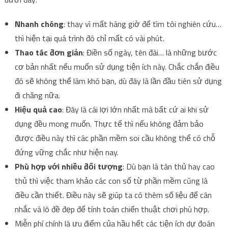
Nhanh chóng
: thay vì mất hàng giờ để tìm tòi nghiên cứu…
thì hiện tại quá trình đó chỉ mất có vài phút.
Thao tác đơn giản
: Điền số ngày, tên đài… là những bước
cơ bản nhất nếu muốn sử dụng tiện ích này. Chắc chắn điều
đó sẽ không thể làm khó bạn, dù đây là lần đầu tiên sử dụng
đi chăng nữa.
Hiệu quả cao
: Đây là cái lợi lớn nhất mà bất cứ ai khi sử
dụng đều mong muốn. Thực tế thì nếu không đảm bảo
được điều này thì các phần mềm soi cầu không thể có chỗ
đứng vững chắc như hiện nay.
Phù hợp với nhiều đối tượng
: Dù bạn là tân thủ hay cao
thủ thì việc tham khảo các con số từ phần mềm cũng là
điều cần thiết. Điều này sẽ giúp ta có thêm số liệu để cân
nhắc và lô đề đẹp để tính toán chiến thuật chơi phù hợp.
Miễn phí chính là ưu điểm của hầu hết các tiện ích dự đoán