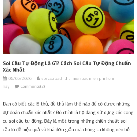
Soi Cầu Tự Động Là Gì? Cách Soi Cầu Tự Động Chuẩn
Xác Nhất
06/05/2026
soi cau bach thu mien bac mien phi hom
nay
Comments(2)
Bạn có biết các lô thủ, đề thủ làm thế nào để có được những
dự đoán chuẩn xác nhất? Đó chính là họ đang sử dụng các công
cụ soi cầu tự động. Đây là một trong những chiến thuật soi
cầu lô đề hiệu quả và khá đơn giản mà chúng ta không nên bỏ