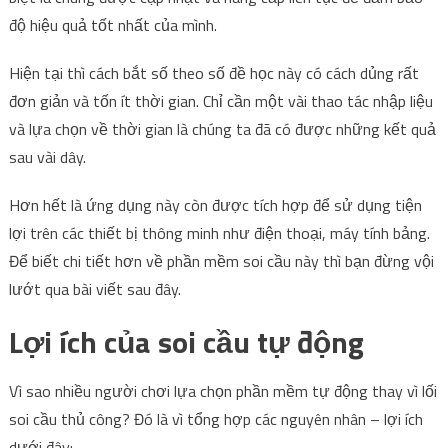
độ hiệu quả tốt nhất của mình.
Hiện tại thì cách bắt số theo số đề học này có cách dủng rất
đơn giản và tốn ít thời gian. Chỉ cần một vài thao tác nhập liệu
và lựa chọn về thời gian là chúng ta đã có được những kết quả
sau vài dây.
Hơn hết là ứng dụng này còn được tích hợp để sử dụng tiện
lợi trên các thiết bị thông minh như điện thoại, máy tính bảng.
Để biết chi tiết hơn về phần mềm soi cầu này thì bạn đừng vội
lướt qua bài viết sau đây.
Lợi ích của soi cầu tự động
Vì sao nhiều người chơi lựa chọn phần mềm tự động thay vì lối
soi cầu thủ công? Đó là vì tổng hợp các nguyên nhân – lợi ích
dưới đây: