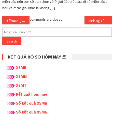
miền bắc nếu con số bạn chọn về ở giải đặc biệt của xố số miền bắc ,
nếu về ở các giải khác là không […]
Điều
Comments are closed.
Phương pháp soi cầu xsmb vip ngày hôm nay chuẩn nhất
kinh nghiệm chơi lô song thủ kép hiệu quả
hướng
bài
Search
viết
KẾT QUẢ XỔ SỐ HÔM NAY ⛱
XSMB
XSMN
XSMT
Kết quả hôm nay
Sổ kết quả XSMB
Sổ kết quả XSMN