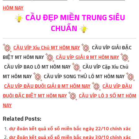
HÔM NAY
CẦU ĐẸP MIỀN TRUNG SIÊU
CHUẨN
CẦU VÍP Xỉu Chủ MT HÔM NAY
CẦU VÍP GIẢI ĐẶC
BIỆT MT HÔM NAY
CẦU VÍP GIẢI 8 MT HÔM NAY
CẦU VÍP BAO LÔ MT HÔM NAY
CẦU VÍP Cặp Xỉu Chủ
MT HÔM NAY
CẦU VÍP SONG THỦ LÔ MT HÔM NAY
CẦU VÍP ĐẦU ĐUÔI GIẢI 8 MT HÔM NAY
CẦU VÍP ĐẦU
ĐUÔI ĐẶC BIỆT MT HÔM NAY
CẦU VÍP LÔ 3 SỐ MT HÔM
NAY
Related Posts:
dự đoán kết quả xổ số miền bắc ngày 22/10 chính xác
dự đoán kết quả xổ số miền bắc ngày 30/10 chính xác