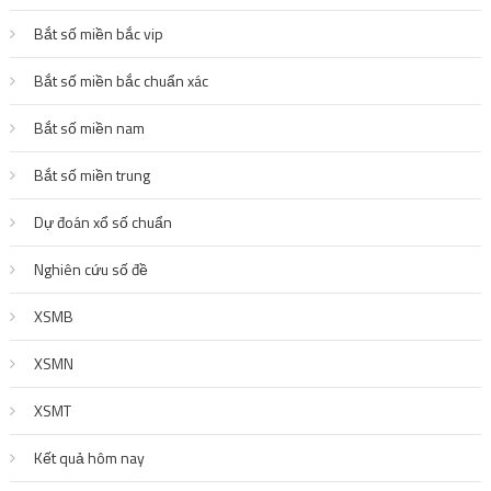
Bắt số miền bắc vip
Bắt số miền bắc chuẩn xác
Bắt số miền nam
Bắt số miền trung
Dự đoán xổ số chuẩn
Nghiên cứu số đề
XSMB
XSMN
XSMT
Kết quả hôm nay