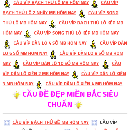
CẦU VÍP BẠCH THỦ LÔ MB HÔM NAY
CẦU VÍP
BẠCH THỦ LÔ 2 NHÁY MB HÔM NAY
CẦU VÍP SONG
THỦ LÔ MB HÔM NAY
CẦU VÍP BẠCH THỦ LÔ KÉP MB
HÔM NAY
CẦU VÍP SONG THỦ LÔ KÉP MB HÔM NAY
CẦU VÍP DÀN LÔ 4 SỐ MB HÔM NAY
CẦU VÍP DÀN
LÔ 6 SỐ MB HÔM NAY
CẦU VÍP DÀN LÔ 8 SỐ MB HÔM
NAY
CẦU VÍP DÀN LÔ 10 SỐ MB HÔM NAY
CẦU
VÍP DÀN LÔ XIÊN 2 MB HÔM NAY
CẦU VÍP DÀN LÔ XIÊN
3 MB HÔM NAY
CẦU VÍP DÀN LÔ XIÊN 4 MB HÔM NAY
CẦU ĐỀ ĐẸP MIỀN BẮC SIÊU
CHUẨN
CẦU VÍP BẠCH THỦ ĐỀ MB HÔM NAY
CẦU VÍP