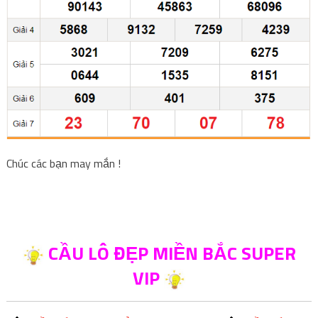
Chúc các bạn may mắn !
CẦU LÔ ĐẸP MIỀN BẮC SUPER
VIP