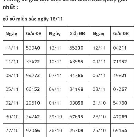
nhất :
xổ số miền bắc ngày 16/11
Ngày
Giải ĐB
Ngày
Giải ĐB
Ngày
Giải ĐB
14/11
539
40
13/11
552
30
12/11
042
11
11/11
334
22
10/11
435
95
09/11
719
52
08/11
947
72
07/11
913
86
06/11
198
21
05/11
661
52
04/11
341
48
03/11
072
67
02/11
295
10
01/11
038
58
31/10
547
98
30/10
242
42
29/10
676
35
28/10
470
69
27/10
920
46
26/10
753
09
25/10
691
54