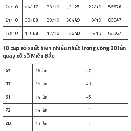
24/10
444
17
23/10
731
25
22/10
566
28
21/10
931
88
20/10
564
49
19/10
868
47
18/10
116
09
17/10
246
40
16/10
660
67
10 cặp số xuất hiện nhiều nhất trong vòng 30 lần
quay xổ số Miền Bắc
47
16 lần
+7
07
15 lần
+3
61
14 lần
+6
72
14 lần
+4
20
13 lần
+4