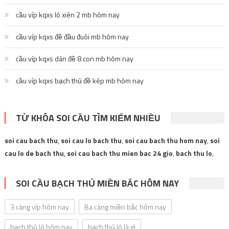
cầu víp kqxs lô xiên 2 mb hôm nay
cầu víp kqxs đề đầu đuôi mb hôm nay
cầu víp kqxs dàn đề 8 con mb hôm nay
cầu víp kqxs bạch thủ đề kép mb hôm nay
TỪ KHÓA SOI CẦU TÌM KIẾM NHIỀU
soi cau bach thu
,
soi cau lo bach thu
,
soi cau bach thu hom nay
,
soi
cau lo de bach thu
,
soi cau bach thu mien bac 24 gio
,
bach thu lo
,
SOI CẦU BẠCH THỦ MIỀN BẮC HÔM NAY
3 càng víp hôm nay
Ba càng miền bắc hôm nay
bạch thủ lô hôm nay
bạch thủ lô là gì