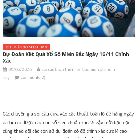
DỰ ĐOÁN XỔ SỐ CHUẨN
Dự Đoán Kết Quả Xổ Số Miền Bắc Ngày 16/11 Chính
Xác
09/05/2026
soi cau bach thu mien bac mien phi hom
nay
Comments(2)
Các chuyên gia soi cầu dựa vào các thuật toán lô đề hàng ngày
đã tìm ra được các con số siêu chuẩn xác. Vì vậy mời bạn đọc
cùng theo dõi các con số dự đoán có độ chính xác cực kì cao