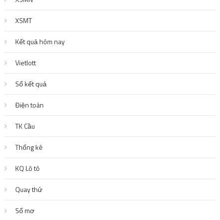
XSMT
Kết quả hôm nay
Vietlott
Sổ kết quả
Điện toán
TK Cầu
Thống kê
KQ Lô tô
Quay thử
Sổ mơ