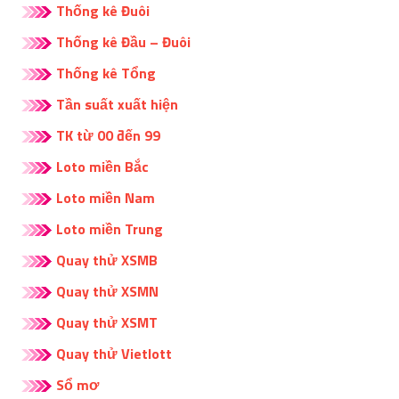
Thống kê Đuôi
Thống kê Đầu – Đuôi
Thống kê Tổng
Tần suất xuất hiện
TK từ 00 đến 99
Loto miền Bắc
Loto miền Nam
Loto miền Trung
Quay thử XSMB
Quay thử XSMN
Quay thử XSMT
Quay thử Vietlott
Sổ mơ