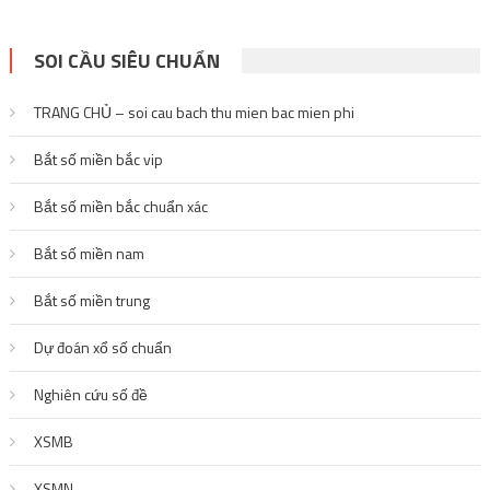
SOI CẦU SIÊU CHUẨN
TRANG CHỦ – soi cau bach thu mien bac mien phi
Bắt số miền bắc vip
Bắt số miền bắc chuẩn xác
Bắt số miền nam
Bắt số miền trung
Dự đoán xổ số chuẩn
Nghiên cứu số đề
XSMB
XSMN