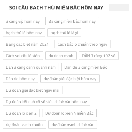
SOI CẦU BẠCH THỦ MIỀN BẮC HÔM NAY
3 càng víp hôm nay
Ba càng miền bắc hôm nay
bạch thủ lô hôm nay
bạch thủ lô là gì
Bảng đặc biệt năm 2021
Cách bắt lô chuẩn theo ngày
Cách soi cầu lô xiên
du doan xsmb
DÀN 3 càng 192 số
Dàn 3 càng đánh quanh năm
Dàn de 3 càng miền Bắc
Dàn de hôm nay
dự đoán giải đặc biệt hôm nay
Dự đoán giải đặc biệt ngày mai
Dự đoán kết quả xổ số siêu chính xác hôm nay
Dự đoán lô xiên 2
Dự đoán lô xiên 4 miền Bắc
dự đoán xsmb chuẩn
dự đoán xsmb chính xác