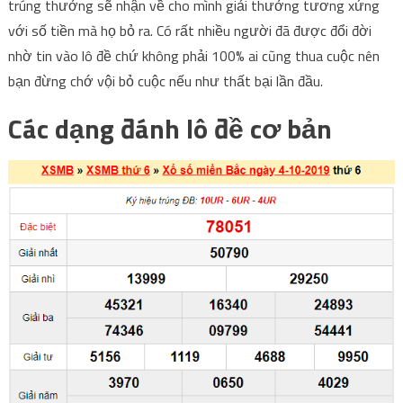
trúng thưởng sẽ nhận về cho mình giải thưởng tương xứng
với số tiền mà họ bỏ ra. Có rất nhiều người đã được đổi đời
nhờ tin vào lô đề chứ không phải 100% ai cũng thua cuộc nên
bạn đừng chớ vội bỏ cuộc nếu như thất bại lần đầu.
Các dạng đánh lô đề cơ bản