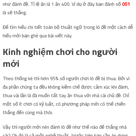
như đánh đề. Tỉ lệ ăn là 1 ăn 400. Ví dụ ở đây bạn đánh số
051
là sẽ thắng.
Để tìm hiểu chi tiết toàn bộ thuật ngữ trong lô đề một cách dễ
hiểu mời bạn ghé qua bài viết này.
Kinh nghiệm chơi cho người
mới
Theo thống kê thì hơn 95% số người chơi lô đề bị thua. Bởi vì
đa phần chúng ta đều không kiềm chế được cảm xúc khi đánh,
thua vài lần là đã muốn tất tay ăn thua với nhà cái chủ đề. Chỉ
một số ít chơi có kỷ luật, có phương pháp mới có thể chiến
thắng đến cùng mà thôi.
Vậy thì người mới nên đánh lô đề như thế nào để thắng nhà
cái? Ok đó là cả một nghệ thuật, trước tiên bạn cần áp dụng