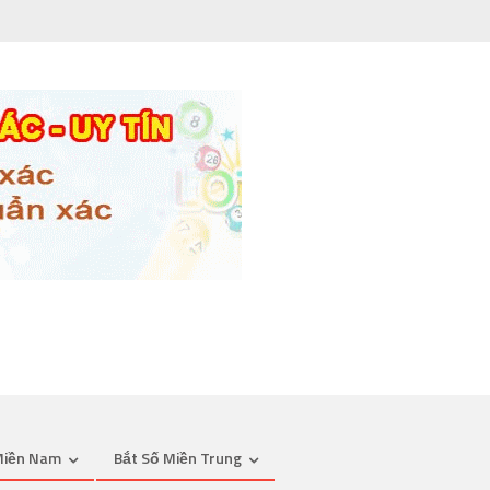
Miền Nam
Bắt Số Miền Trung