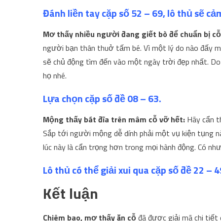
Đánh liền tay cặp số
52 – 69
, lô thủ sẽ c
Mơ thấy nhiều người đang giết bò để chuẩn bị c
người bạn thân thuở tấm bé. Vì một lý do nào đấy mà 
sẽ chủ động tìm đến vào một ngày trời đẹp nhất. Do 
họ nhé.
Lựa chọn cặp số đề
08 – 63
.
Mộng thấy bát đĩa trên mâm cỗ vỡ hết:
Hãy cẩn t
Sắp tới người mộng dễ dính phải một vụ kiện tụng nà
lúc này là cẩn trọng hơn trong mọi hành động. Có n
Lô thủ có thể giải xui qua cặp số đề
22 – 4
Kết luận
Chiêm bao, mơ thấy ăn cỗ
đã được giải mã chi tiết 