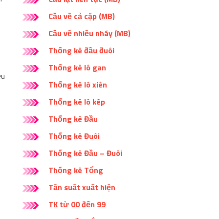
Cầu về cả cặp (MB)
Cầu về nhiều nháy (MB)
Thống kê đầu đuôi
Thống kê lô gan
ều
Thống kê lô xiên
Thống kê lô kép
Thống kê Đầu
Thống kê Đuôi
Thống kê Đầu – Đuôi
Thống kê Tổng
Tần suất xuất hiện
TK từ 00 đến 99