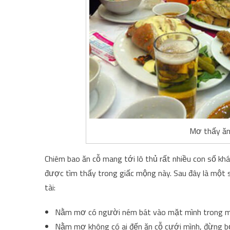
Mơ thấy ăn
Chiêm bao ăn cỗ mang tới lô thủ rất nhiều con số kh
được tìm thấy trong giấc mộng này. Sau đây là một
tài:
Nằm mơ có người ném bát vào mặt mình trong m
Nằm mơ không có ai đến ăn cỗ cưới mình, đừng bỏ