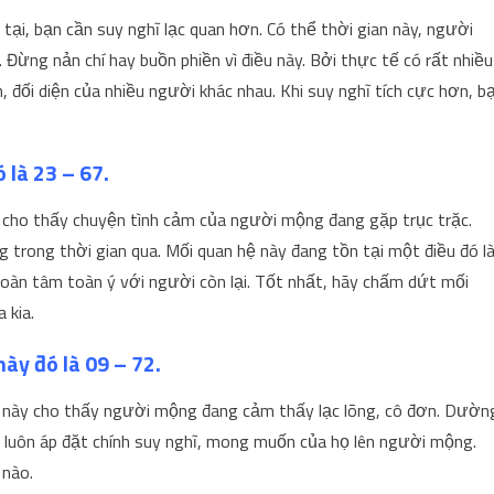
tại, bạn cần suy nghĩ lạc quan hơn. Có thể thời gian này, người
 Đừng nản chí hay buồn phiền vì điều này. Bởi thực tế có rất nhiều
n, đối diện của nhiều người khác nhau. Khi suy nghĩ tích cực hơn, b
ó là
23 – 67
.
cho thấy chuyện tình cảm của người mộng đang gặp trục trặc.
trong thời gian qua. Mối quan hệ này đang tồn tại một điều đó l
 toàn tâm toàn ý với người còn lại. Tốt nhất, hãy chấm dứt mối
 kia.
này đó là
09 – 72
.
 này cho thấy người mộng đang cảm thấy lạc lõng, cô đơn. Dườn
ọ luôn áp đặt chính suy nghĩ, mong muốn của họ lên người mộng.
nào.