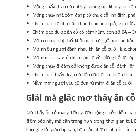
Mộng thấy đi ăn cỗ nhưng không no, không có c
Mộng thấy nhà xóm đang tổ chức cỗ linh đình, phá
Chiêm bao cỗ nhà bạn thân toàn hoa quả, vào bờ a
Chiêm bao được ăn cỗ có tôm hùm, con số
04 – 
Mơ con mình bị đuổi khỏi mâm cỗ, giải xui cho bản
Mơ nhiều người đánh nhau khi ăn cỗ cưới, lựa chọ
Mơ em trai say xỉn khi đi ăn cỗ về, đừng bỏ lỡ cặp
Mộng thấy đi đám dỗ không được ăn cỗ, đánh liền
Chiêm bao thấy đi ăn cỗ đậu đại học con bạn thân,
Nằm mơ người yêu cũ đến rủ mình đi ăn cỗ cưới, 
Giải mã giấc mơ thấy ăn cỗ
Mơ thấy ăn cỗ mang tới người mộng nhiều điềm báo
điềm báo này mà cẩn trọng hơn trong thời gian tới. Đ
khi nghe lời giải đáp sau, bạn cần nhớ chính xác các 