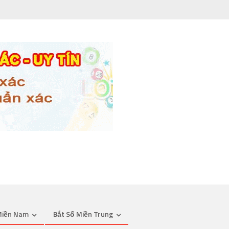
Miền Nam
Bắt Số Miền Trung