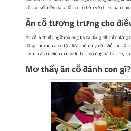
về con số, điềm báo để làm rõ hơn về chiêm bao này.
Ăn cỗ tượng trưng cho điều
Ăn cỗ là thuật ngữ mà ông bà ta dùng để chỉ những b
dạng các món ăn được lựa chọn tùy nơi. Việc ăn cỗ t
các dịp ăn cỗ diễn ra như lễ tết, dỗ ông bà tổ tiên, cư
Mơ thấy ăn cỗ đánh con gì