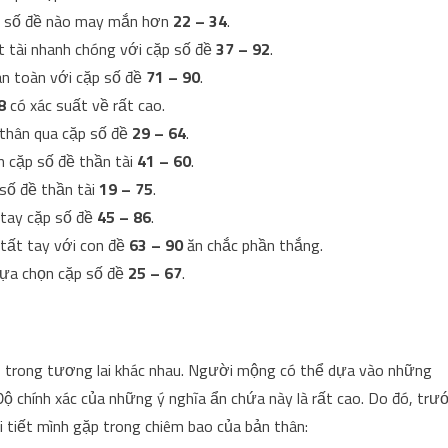
ặp số đề nào may mắn hơn
22 – 34
.
t tài nhanh chóng với cặp số đề
37 – 92
.
n toàn với cặp số đề
71 – 90
.
38
có xác suất về rất cao.
 thân qua cặp số đề
29 – 64
.
n cặp số đề thần tài
41 – 60
.
 số đề thần tài
19 – 75
.
 tay cặp số đề
45 – 86
.
 tất tay với con đề
63 – 90
ăn chắc phần thắng.
lựa chọn cặp số đề
25 – 67
.
 trong tương lai khác nhau. Người mộng có thể dựa vào những
ộ chính xác của những ý nghĩa ẩn chứa này là rất cao. Do đó, trư
chi tiết mình gặp trong chiêm bao của bản thân: