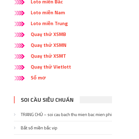
Loto miền Bắc
Loto miền Nam
Loto miền Trung
Quay thử XSMB
Quay thử XSMN
Quay thử XSMT
Quay thử Vietlott
Sổ mơ
SOI CẦU SIÊU CHUẨN
TRANG CHỦ – soi cau bach thu mien bac mien phi
Bắt số miền bắc vip