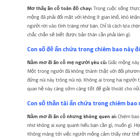
Mơ thấy ăn cỗ toàn đồ chay:
Trong cuộc sống thực 
mộng đã phải đối mặt với không ít gian khổ, khó khăn.
người rơi vào tình trạng như bạn. Chỉ là cách lựa chọ
chắc chắn sẽ biết được bản thân cần phải làm gì.
Con số đề ẩn chứa trong chiêm bao này đ
Nằm mơ đi ăn cỗ mẹ người yêu cũ:
Giấc mộng này 
Một trong người đã không thành thật với đối phương 
đứng núi này trông núi nọ. Không ai trong hai người
quan hệ này càng sớm càng tốt để giải thoát cho nửa
Con số thần tài ẩn chứa trong chiêm bao 
Nằm mơ đi ăn cỗ nhưng không quen ai:
Chiêm bao
như không ai xung quanh hiểu bạn cần gì, muốn gì. H
Không màng tới việc người mộng cảm thấy như thế 