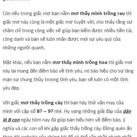
Còn nếu trong giấc mơ bạn nằm
mơ thấy mình trồng rau
thì
giấc mơ này cũng là một giấc mơ tuyệt vời, cho thấy rằng sự
chăm chỉ trong công việc sẽ giúp bạn kiếm được nhiều tiền tài,
công danh và bạn sẽ luôn nhận được mọi sự yêu quý của
những người quanh.
Mặt khác, nếu bạn nằm
mơ thấy mình trồng hoa
thì giấc mơ
này lại mang đến điềm báo về tình yêu, nó báo hiệu cho sự lãng
mạn sự chung thủy tronng tình yêu, bạn sẽ luôn có một tình
yêu đẹp.
Với giấc
mơ thấy trồng cây
thì bạn hãy thử vận may của
mình với cặp số
87 – 97
nhé. Hy vọng những giải đáp của
dàn
lô 8 con
ngày hôm nay đã giúp bạn hiểu hơn về điềm báo, ý
nghĩa và các con số khi gặp giấc thấy trồng cây. Đừng quên ấn
theo dõi website của chúng tôi để có thể cập nhật nhanh nhất