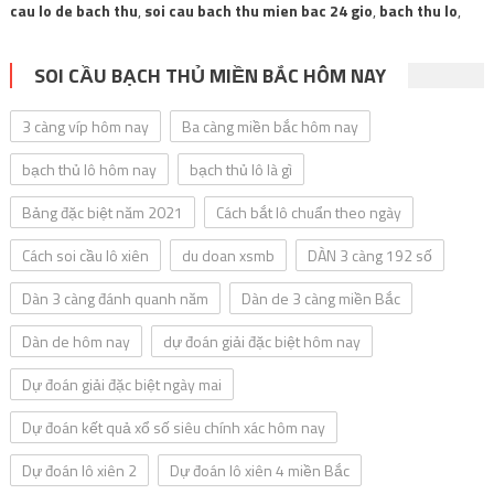
cau lo de bach thu
,
soi cau bach thu mien bac 24 gio
,
bach thu lo
,
SOI CẦU BẠCH THỦ MIỀN BẮC HÔM NAY
3 càng víp hôm nay
Ba càng miền bắc hôm nay
bạch thủ lô hôm nay
bạch thủ lô là gì
Bảng đặc biệt năm 2021
Cách bắt lô chuẩn theo ngày
Cách soi cầu lô xiên
du doan xsmb
DÀN 3 càng 192 số
Dàn 3 càng đánh quanh năm
Dàn de 3 càng miền Bắc
Dàn de hôm nay
dự đoán giải đặc biệt hôm nay
Dự đoán giải đặc biệt ngày mai
Dự đoán kết quả xổ số siêu chính xác hôm nay
Dự đoán lô xiên 2
Dự đoán lô xiên 4 miền Bắc