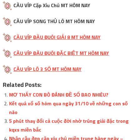
CẦU VÍP Cặp Xỉu Chủ MT HÔM NAY
CẦU VÍP SONG THỦ LÔ MT HÔM NAY
CẦU VÍP ĐẦU ĐUÔI GIẢI 8 MT HÔM NAY
CẦU VÍP ĐẦU ĐUÔI ĐẶC BIỆT MT HÔM NAY
CẦU VÍP LÔ 3 SỐ MT HÔM NAY
Related Posts:
MƠ THẤY CON BÒ ĐÁNH ĐỀ SỐ BAO NHIÊU?
Kết quả xổ số hôm qua ngày 31/10 về những con số
nào
5 phút thay đổi cả cuộc đời nhờ trúng giải đặc trong
kqxs miền bắc
Nhận cầu đẹp cặp xíu chủ miền trung hàng ngày –