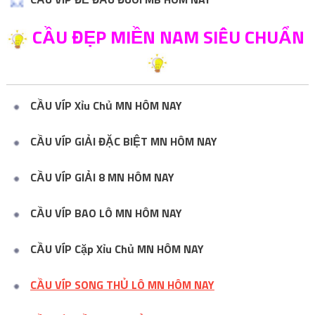
CẦU ĐẸP MIỀN NAM SIÊU CHUẨN
CẦU VÍP Xỉu Chủ MN HÔM NAY
CẦU VÍP GIẢI ĐẶC BIỆT MN HÔM NAY
CẦU VÍP GIẢI 8 MN HÔM NAY
CẦU VÍP BAO LÔ MN HÔM NAY
CẦU VÍP Cặp Xỉu Chủ MN HÔM NAY
CẦU VÍP SONG THỦ LÔ MN HÔM NAY