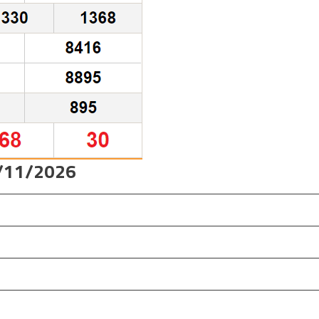
7/11/2026