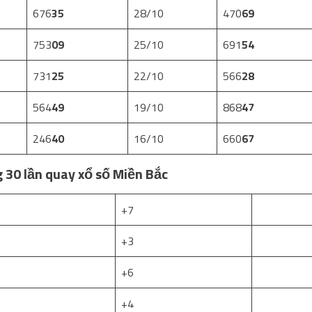
676
35
28/10
470
69
753
09
25/10
691
54
731
25
22/10
566
28
564
49
19/10
868
47
246
40
16/10
660
67
g 30 lần quay xổ số Miền Bắc
+7
+3
+6
+4