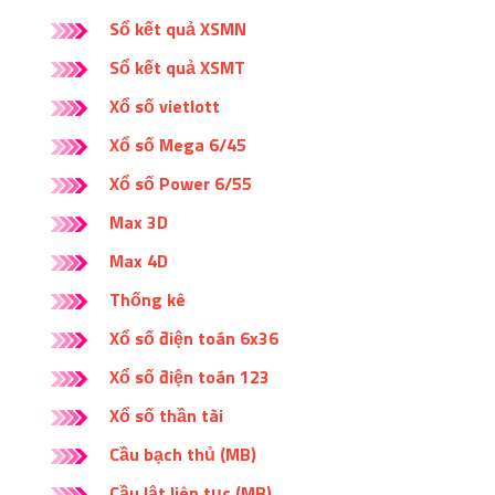
Sổ kết quả XSMN
Sổ kết quả XSMT
Xổ số vietlott
Xổ số Mega 6/45
Xổ số Power 6/55
Max 3D
Max 4D
Thống kê
Xổ số điện toán 6x36
Xổ số điện toán 123
Xổ số thần tài
Cầu bạch thủ (MB)
Cầu lật liên tục (MB)