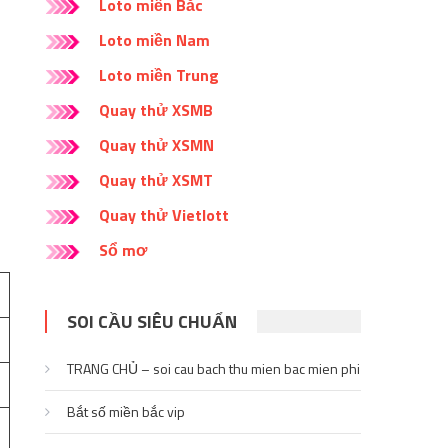
Loto miền Bắc
Loto miền Nam
Loto miền Trung
Quay thử XSMB
Quay thử XSMN
Quay thử XSMT
Quay thử Vietlott
Sổ mơ
SOI CẦU SIÊU CHUẨN
TRANG CHỦ – soi cau bach thu mien bac mien phi
Bắt số miền bắc vip