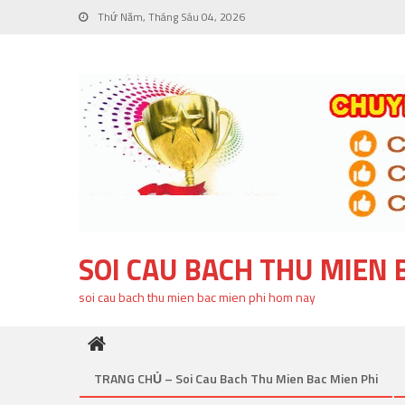
Skip
Thứ Năm, Tháng Sáu 04, 2026
to
content
SOI CAU BACH THU MIEN 
soi cau bach thu mien bac mien phi hom nay
TRANG CHỦ – Soi Cau Bach Thu Mien Bac Mien Phi