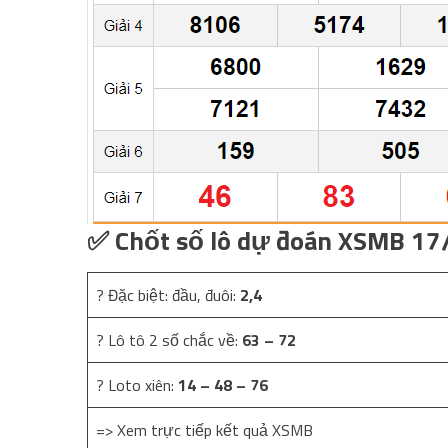
✅ Chốt số lô dự đoán XSMB 1
? Đặc biệt: đầu, đuôi:
2,4
? Lô tô 2 số chắc về:
63 – 72
? Loto xiên:
14 – 48 – 76
=> Xem trực tiếp kết quả XSMB