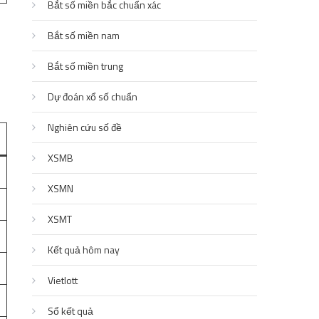
Bắt số miền bắc chuẩn xác
Bắt số miền nam
Bắt số miền trung
Dự đoán xổ số chuẩn
Nghiên cứu số đề
XSMB
XSMN
XSMT
Kết quả hôm nay
Vietlott
Sổ kết quả