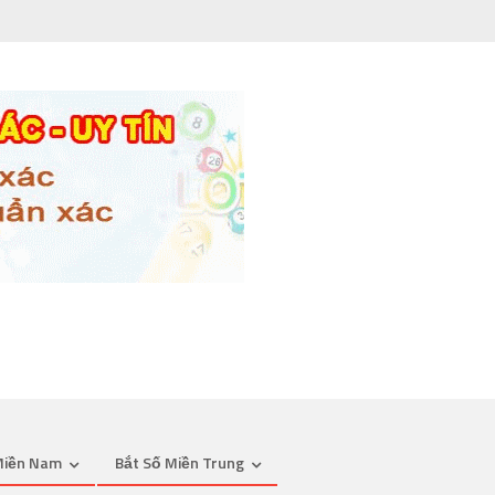
Miền Nam
Bắt Số Miền Trung