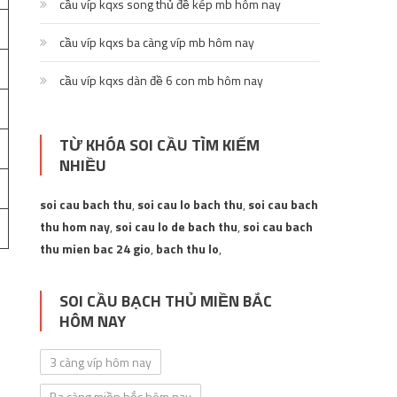
cầu víp kqxs song thủ đề kép mb hôm nay
cầu víp kqxs ba càng víp mb hôm nay
cầu víp kqxs dàn đề 6 con mb hôm nay
TỪ KHÓA SOI CẦU TÌM KIẾM
NHIỀU
soi cau bach thu
,
soi cau lo bach thu
,
soi cau bach
thu hom nay
,
soi cau lo de bach thu
,
soi cau bach
thu mien bac 24 gio
,
bach thu lo
,
SOI CẦU BẠCH THỦ MIỀN BẮC
HÔM NAY
3 càng víp hôm nay
Ba càng miền bắc hôm nay