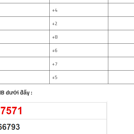
+4
+2
+8
+6
+7
+5
B dưới đấy :