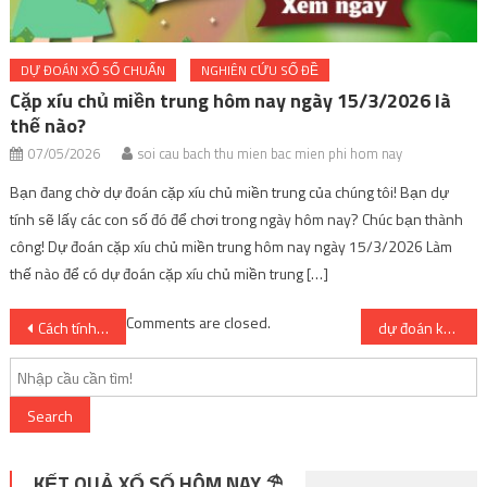
DỰ ĐOÁN XỔ SỐ CHUẨN
NGHIÊN CỨU SỐ ĐỀ
Cặp xíu chủ miền trung hôm nay ngày 15/3/2026 là
thế nào?
07/05/2026
soi cau bach thu mien bac mien phi hom nay
Bạn đang chờ dự đoán cặp xíu chủ miền trung của chúng tôi! Bạn dự
tính sẽ lấy các con số đó để chơi trong ngày hôm nay? Chúc bạn thành
công! Dự đoán cặp xíu chủ miền trung hôm nay ngày 15/3/2026 Làm
thế nào để có dự đoán cặp xíu chủ miền trung […]
Điều
Comments are closed.
Cách tính xác suất trúng số lô đề bất kể ai cũng thực hiện được
dự đoán kết quả xổ số miền bắc ngày 29/12 chính xác
hướng
bài
Search
viết
KẾT QUẢ XỔ SỐ HÔM NAY ⛱