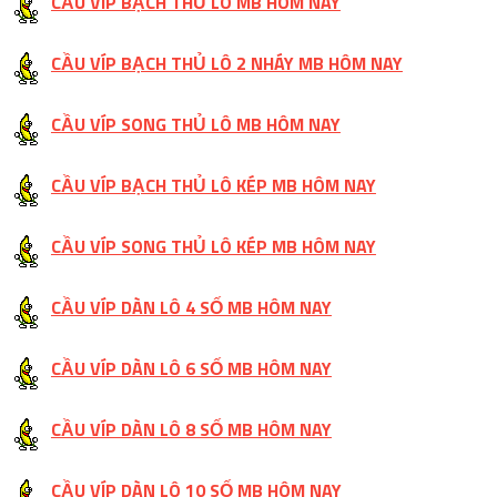
CẦU VÍP BẠCH THỦ LÔ MB HÔM NAY
CẦU VÍP BẠCH THỦ LÔ 2 NHÁY MB HÔM NAY
CẦU VÍP SONG THỦ LÔ MB HÔM NAY
CẦU VÍP BẠCH THỦ LÔ KÉP MB HÔM NAY
CẦU VÍP SONG THỦ LÔ KÉP MB HÔM NAY
CẦU VÍP DÀN LÔ 4 SỐ MB HÔM NAY
CẦU VÍP DÀN LÔ 6 SỐ MB HÔM NAY
CẦU VÍP DÀN LÔ 8 SỐ MB HÔM NAY
CẦU VÍP DÀN LÔ 10 SỐ MB HÔM NAY