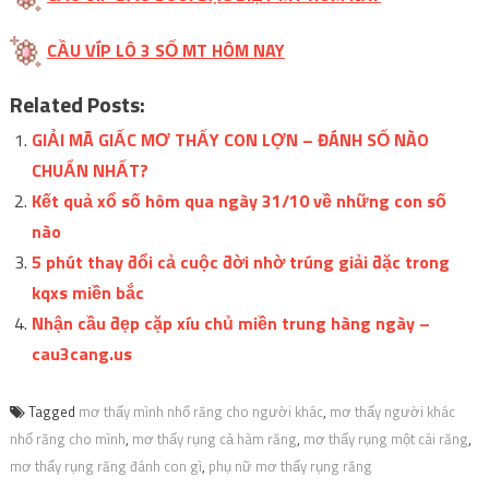
CẦU VÍP LÔ 3 SỐ MT HÔM NAY
Related Posts:
GIẢI MÃ GIẤC MƠ THẤY CON LỢN – ĐÁNH SỐ NÀO
CHUẨN NHẤT?
Kết quả xổ số hôm qua ngày 31/10 về những con số
nào
5 phút thay đổi cả cuộc đời nhờ trúng giải đặc trong
kqxs miền bắc
Nhận cầu đẹp cặp xíu chủ miền trung hàng ngày –
cau3cang.us
Tagged
mơ thấy mình nhổ răng cho người khác
,
mơ thấy người khác
nhổ răng cho mình
,
mơ thấy rụng cả hàm răng
,
mơ thấy rụng một cái răng
,
mơ thấy rụng răng đánh con gì
,
phụ nữ mơ thấy rụng răng