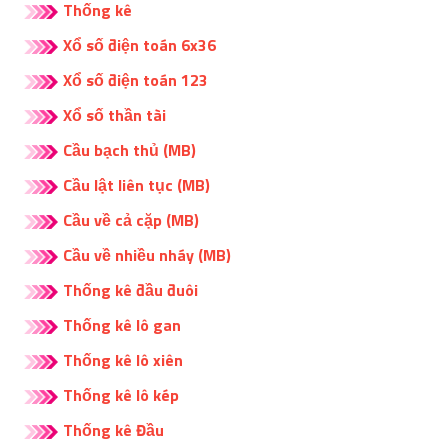
Thống kê
Xổ số điện toán 6x36
Xổ số điện toán 123
Xổ số thần tài
Cầu bạch thủ (MB)
Cầu lật liên tục (MB)
Cầu về cả cặp (MB)
Cầu về nhiều nháy (MB)
Thống kê đầu đuôi
Thống kê lô gan
Thống kê lô xiên
Thống kê lô kép
Thống kê Đầu