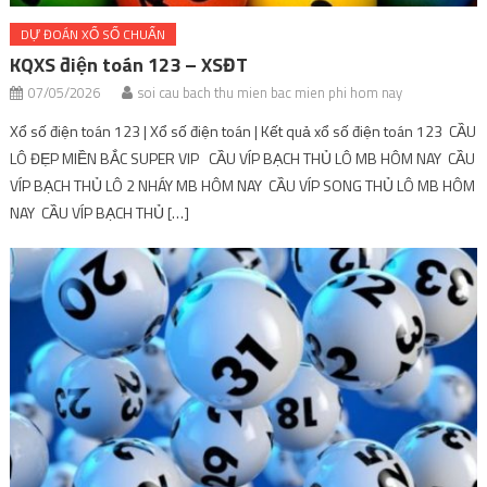
DỰ ĐOÁN XỔ SỐ CHUẨN
KQXS điện toán 123 – XSĐT
07/05/2026
soi cau bach thu mien bac mien phi hom nay
Xổ số điện toán 123 | Xổ số điện toán | Kết quả xổ số điện toán 123 CẦU
LÔ ĐẸP MIỀN BẮC SUPER VIP CẦU VÍP BẠCH THỦ LÔ MB HÔM NAY CẦU
VÍP BẠCH THỦ LÔ 2 NHÁY MB HÔM NAY CẦU VÍP SONG THỦ LÔ MB HÔM
NAY CẦU VÍP BẠCH THỦ […]