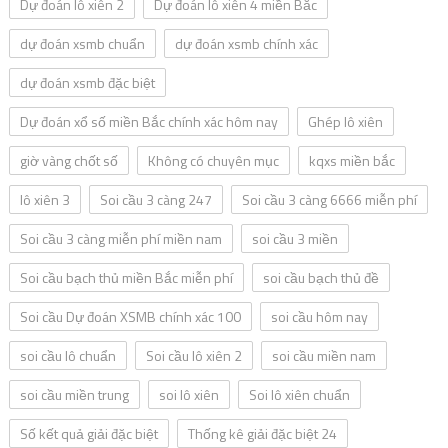
Dự đoán lô xiên 2
Dự đoán lô xiên 4 miền Bắc
dự đoán xsmb chuẩn
dự đoán xsmb chính xác
dự đoán xsmb đặc biệt
Dự đoán xổ số miền Bắc chính xác hôm nay
Ghép lô xiên
giờ vàng chốt số
Không có chuyên mục
kqxs miền bắc
lô xiên 3
Soi cầu 3 càng 247
Soi cầu 3 càng 6666 miễn phí
Soi cầu 3 càng miễn phí miền nam
soi cầu 3 miền
Soi cầu bạch thủ miền Bắc miễn phí
soi cầu bạch thủ đề
Soi cầu Dự đoán XSMB chính xác 100
soi cầu hôm nay
soi cầu lô chuẩn
Soi cầu lô xiên 2
soi cầu miền nam
soi cầu miền trung
soi lô xiên
Soi lô xiên chuẩn
Số kết quả giải đặc biệt
Thống kê giải đặc biệt 24