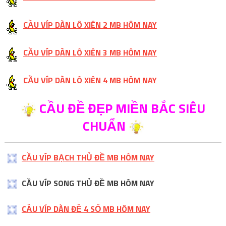
CẦU VÍP DÀN LÔ XIÊN 2 MB HÔM NAY
CẦU VÍP DÀN LÔ XIÊN 3 MB HÔM NAY
CẦU VÍP DÀN LÔ XIÊN 4 MB HÔM NAY
CẦU ĐỀ ĐẸP MIỀN BẮC SIÊU
CHUẨN
CẦU VÍP BẠCH THỦ ĐỀ MB HÔM NAY
CẦU VÍP SONG THỦ ĐỀ MB HÔM NAY
CẦU VÍP DÀN ĐỀ 4 SỐ MB HÔM NAY