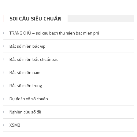
SOI CẦU SIÊU CHUẨN
TRANG CHỦ – soi cau bach thu mien bac mien phi
Bắt số miền bắc vip
Bắt số miền bắc chuẩn xác
Bắt số miền nam
Bắt số miền trung
Dự đoán xổ số chuẩn
Nghiên cứu số đề
XSMB