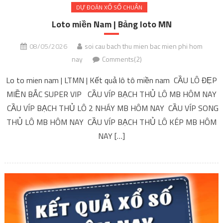
DỰ ĐOÁN XỔ SỐ CHUẨN
Loto miền Nam | Bảng loto MN
08/05/2026
soi cau bach thu mien bac mien phi hom
nay
Comments(2)
Lo to mien nam | LTMN | Kết quả lô tô miền nam CẦU LÔ ĐẸP
MIỀN BẮC SUPER VIP CẦU VÍP BẠCH THỦ LÔ MB HÔM NAY
CẦU VÍP BẠCH THỦ LÔ 2 NHÁY MB HÔM NAY CẦU VÍP SONG
THỦ LÔ MB HÔM NAY CẦU VÍP BẠCH THỦ LÔ KÉP MB HÔM
NAY […]