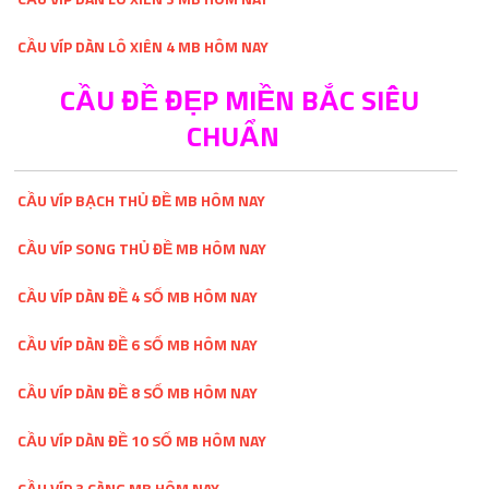
CẦU VÍP DÀN LÔ XIÊN 4 MB HÔM NAY
CẦU ĐỀ ĐẸP MIỀN BẮC SIÊU
CHUẨN
CẦU VÍP BẠCH THỦ ĐỀ MB HÔM NAY
CẦU VÍP SONG THỦ ĐỀ MB HÔM NAY
CẦU VÍP DÀN ĐỀ 4 SỐ MB HÔM NAY
CẦU VÍP DÀN ĐỀ 6 SỐ MB HÔM NAY
CẦU VÍP DÀN ĐỀ 8 SỐ MB HÔM NAY
CẦU VÍP DÀN ĐỀ 10 SỐ MB HÔM NAY
CẦU VÍP 3 CÀNG MB HÔM NAY