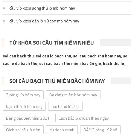
cầu víp kqxs song thủ lô mb hôm nay
cầu víp kqxs dàn lô 10 con mb hôm nay
TỪ KHÓA SOI CẦU TÌM KIẾM NHIỀU
soi cau bach thu
,
soi cau lo bach thu
,
soi cau bach thu hom nay
,
soi
cau lo de bach thu
,
soi cau bach thu mien bac 24 gio
,
bach thu lo
,
SOI CẦU BẠCH THỦ MIỀN BẮC HÔM NAY
3 càng víp hôm nay
Ba càng miền bắc hôm nay
bạch thủ lô hôm nay
bạch thủ lô là gì
Bảng đặc biệt năm 2021
Cách bắt lô chuẩn theo ngày
Cách soi cầu lô xiên
du doan xsmb
DÀN 3 càng 192 số