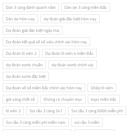
Dàn 3 càng đánh quanh năm
Dàn de 3 càng miền Bắc
Dàn de hôm nay
dự đoán giải đặc biệt hôm nay
Dự đoán giải đặc biệt ngày mai
Dự đoán kết quả xổ số siêu chính xác hôm nay
Dự đoán lô xiên 2
Dự đoán lô xiên 4 miền Bắc
dự đoán xsmb chuẩn
dự đoán xsmb chính xác
dự đoán xsmb đặc biệt
Dự đoán xổ số miền Bắc chính xác hôm nay
Ghép lô xiên
giờ vàng chốt số
Không có chuyên mục
kqxs miền bắc
lô xiên 3
Soi cầu 3 càng 247
Soi cầu 3 càng 6666 miễn phí
Soi cầu 3 càng miễn phí miền nam
soi cầu 3 miền