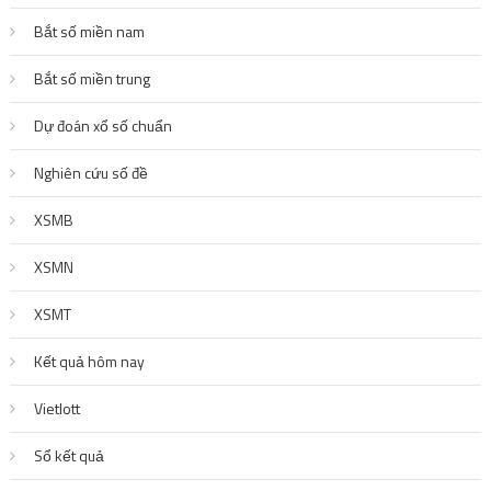
Bắt số miền nam
Bắt số miền trung
Dự đoán xổ số chuẩn
Nghiên cứu số đề
XSMB
XSMN
XSMT
Kết quả hôm nay
Vietlott
Sổ kết quả