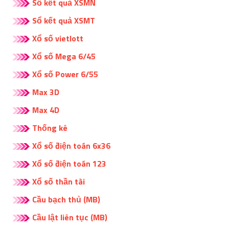
Sổ kết quả XSMN
Sổ kết quả XSMT
Xổ số vietlott
Xổ số Mega 6/45
Xổ số Power 6/55
Max 3D
Max 4D
Thống kê
Xổ số điện toán 6x36
Xổ số điện toán 123
Xổ số thần tài
Cầu bạch thủ (MB)
Cầu lật liên tục (MB)