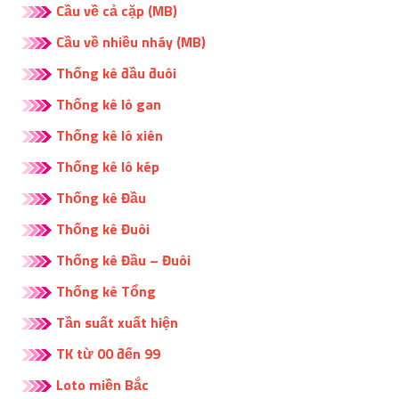
Cầu về cả cặp (MB)
Cầu về nhiều nháy (MB)
Thống kê đầu đuôi
Thống kê lô gan
Thống kê lô xiên
Thống kê lô kép
Thống kê Đầu
Thống kê Đuôi
Thống kê Đầu – Đuôi
Thống kê Tổng
Tần suất xuất hiện
TK từ 00 đến 99
Loto miền Bắc