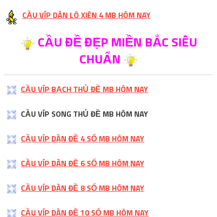
CẦU VÍP DÀN LÔ XIÊN 4 MB HÔM NAY
CẦU ĐỀ ĐẸP MIỀN BẮC SIÊU
CHUẨN
CẦU VÍP BẠCH THỦ ĐỀ MB HÔM NAY
CẦU VÍP SONG THỦ ĐỀ MB HÔM NAY
CẦU VÍP DÀN ĐỀ 4 SỐ MB HÔM NAY
CẦU VÍP DÀN ĐỀ 6 SỐ MB HÔM NAY
CẦU VÍP DÀN ĐỀ 8 SỐ MB HÔM NAY
CẦU VÍP DÀN ĐỀ 10 SỐ MB HÔM NAY