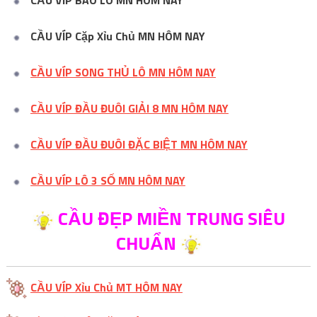
CẦU VÍP BAO LÔ MN HÔM NAY
CẦU VÍP Cặp Xỉu Chủ MN HÔM NAY
CẦU VÍP SONG THỦ LÔ MN HÔM NAY
CẦU VÍP ĐẦU ĐUÔI GIẢI 8 MN HÔM NAY
CẦU VÍP ĐẦU ĐUÔI ĐẶC BIỆT MN HÔM NAY
CẦU VÍP LÔ 3 SỐ MN HÔM NAY
CẦU ĐẸP MIỀN TRUNG SIÊU
CHUẨN
CẦU VÍP Xỉu Chủ MT HÔM NAY