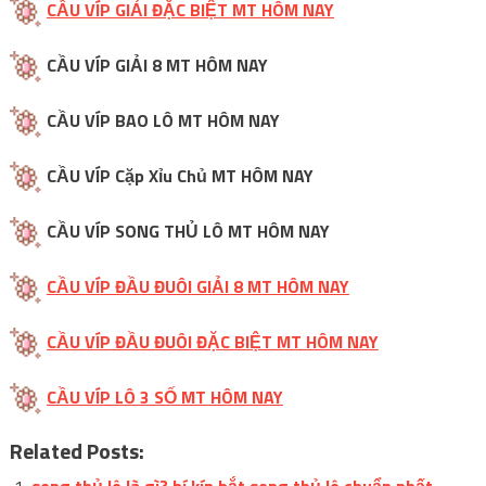
CẦU VÍP GIẢI ĐẶC BIỆT MT HÔM NAY
CẦU VÍP GIẢI 8 MT HÔM NAY
CẦU VÍP BAO LÔ MT HÔM NAY
CẦU VÍP Cặp Xỉu Chủ MT HÔM NAY
CẦU VÍP SONG THỦ LÔ MT HÔM NAY
CẦU VÍP ĐẦU ĐUÔI GIẢI 8 MT HÔM NAY
CẦU VÍP ĐẦU ĐUÔI ĐẶC BIỆT MT HÔM NAY
CẦU VÍP LÔ 3 SỐ MT HÔM NAY
Related Posts: