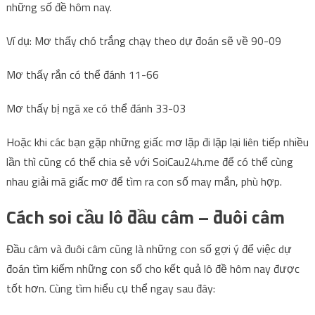
những số đề hôm nay.
Ví dụ: Mơ thấy chó trắng chạy theo dự đoán sẽ về 90-09
Mơ thấy rắn có thể đánh 11-66
Mơ thấy bị ngã xe có thể đánh 33-03
Hoặc khi các bạn gặp những giấc mơ lặp đi lặp lại liên tiếp nhiều
lần thì cũng có thể chia sẻ với SoiCau24h.me để có thể cùng
nhau giải mã giấc mơ để tìm ra con số may mắn, phù hợp.
Cách soi cầu lô đầu câm – đuôi câm
Đầu câm và đuôi câm cũng là những con số gợi ý để việc dự
đoán tìm kiếm những con số cho kết quả lô đề hôm nay được
tốt hơn. Cùng tìm hiểu cụ thể ngay sau đây: