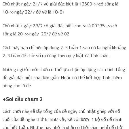
Chủ nhật ngày: 21/7 về giải đặc biệt là 13509->>có tổng là
18->>ngày 22/7 đề về là 18-81
Chủ nhật ngày: 28/7 có giải đặc biệt cho ra là 09335 ->>có
tổng là 20->>ngày 29/7 đề về 02
Cách này bạn chỉ nên áp dụng 2-3 tuần 1 sau đó lại nghỉ khoảng
2-3 tuần để chờ số ra đúng theo quy luật đã tính toán.
Những người mới chơi có thể lựa chọn áp dụng cách tính tổng
đề giải đặc biệt khá đơn giản. Hoặc có thể kết hợp tính thêm
bóng cho lô đề.
+Soi cầu chạm 2
Cách chơi này sẽ lấy tổng của đề ngày chủ nhật ghép với số
cuối của đề ngày thứ 6. Như vậy sẽ có được 1 bộ số để đánh
cho hết tuần. Nhưng hãy nhớ là phải có thời gian nghỉ để chờ