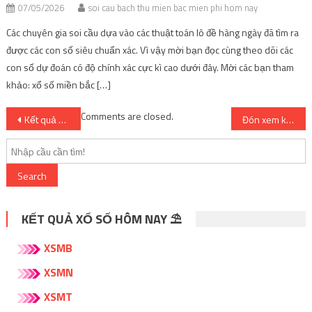
07/05/2026
soi cau bach thu mien bac mien phi hom nay
Các chuyên gia soi cầu dựa vào các thuật toán lô đề hàng ngày đã tìm ra
được các con số siêu chuẩn xác. Vì vậy mời bạn đọc cùng theo dõi các
con số dự đoán có độ chính xác cực kì cao dưới đây. Mời các bạn tham
khảo: xổ số miền bắc […]
Điều
Comments are closed.
Kết quả Xổ số Mega 6/45 trực tiếp hôm nay
Đón xem kqxs miền bắc thứ 3 ngày 31/10/2026 cùng cau3cang.us
hướng
bài
Search
viết
KẾT QUẢ XỔ SỐ HÔM NAY ⛱
XSMB
XSMN
XSMT