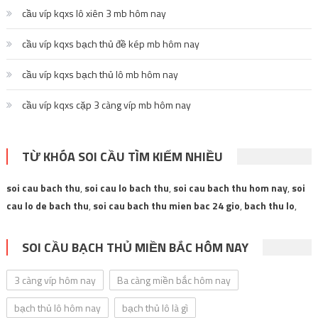
cầu víp kqxs lô xiên 3 mb hôm nay
cầu víp kqxs bạch thủ đề kép mb hôm nay
cầu víp kqxs bạch thủ lô mb hôm nay
cầu víp kqxs cặp 3 càng víp mb hôm nay
TỪ KHÓA SOI CẦU TÌM KIẾM NHIỀU
soi cau bach thu
,
soi cau lo bach thu
,
soi cau bach thu hom nay
,
soi
cau lo de bach thu
,
soi cau bach thu mien bac 24 gio
,
bach thu lo
,
SOI CẦU BẠCH THỦ MIỀN BẮC HÔM NAY
3 càng víp hôm nay
Ba càng miền bắc hôm nay
bạch thủ lô hôm nay
bạch thủ lô là gì