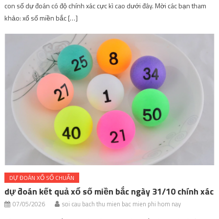
con số dự đoán có độ chính xác cực kì cao dưới đây. Mời các bạn tham
khảo: xổ số miền bắc […]
DỰ ĐOÁN XỔ SỐ CHUẨN
dự đoán kết quả xổ số miền bắc ngày 31/10 chính xác
07/05/2026
soi cau bach thu mien bac mien phi hom nay