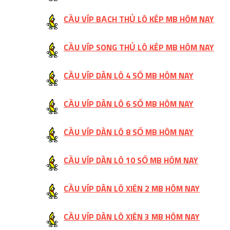
CẦU VÍP BẠCH THỦ LÔ KÉP MB HÔM NAY
CẦU VÍP SONG THỦ LÔ KÉP MB HÔM NAY
CẦU VÍP DÀN LÔ 4 SỐ MB HÔM NAY
CẦU VÍP DÀN LÔ 6 SỐ MB HÔM NAY
CẦU VÍP DÀN LÔ 8 SỐ MB HÔM NAY
CẦU VÍP DÀN LÔ 10 SỐ MB HÔM NAY
CẦU VÍP DÀN LÔ XIÊN 2 MB HÔM NAY
CẦU VÍP DÀN LÔ XIÊN 3 MB HÔM NAY