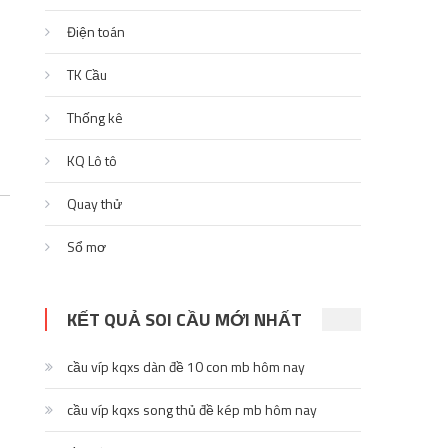
Điện toán
TK Cầu
Thống kê
KQ Lô tô
Quay thử
Sổ mơ
KẾT QUẢ SOI CẦU MỚI NHẤT
cầu víp kqxs dàn đề 10 con mb hôm nay
cầu víp kqxs song thủ đề kép mb hôm nay