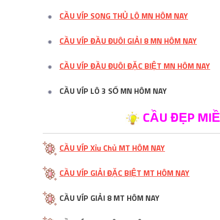
CẦU VÍP SONG THỦ LÔ MN HÔM NAY
CẦU VÍP ĐẦU ĐUÔI GIẢI 8 MN HÔM NAY
CẦU VÍP ĐẦU ĐUÔI ĐẶC BIỆT MN HÔM NAY
CẦU VÍP LÔ 3 SỐ MN HÔM NAY
CẦU ĐẸP MIỀ
CẦU VÍP Xỉu Chủ MT HÔM NAY
CẦU VÍP GIẢI ĐẶC BIỆT MT HÔM NAY
CẦU VÍP GIẢI 8 MT HÔM NAY