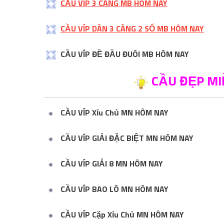
CẦU VÍP 3 CÀNG MB HÔM NAY
CẦU VÍP DÀN 3 CÀNG 2 SỐ MB HÔM NAY
CẦU VÍP ĐỀ ĐẦU ĐUÔI MB HÔM NAY
CẦU ĐẸP M
CẦU VÍP Xỉu Chủ MN HÔM NAY
CẦU VÍP GIẢI ĐẶC BIỆT MN HÔM NAY
CẦU VÍP GIẢI 8 MN HÔM NAY
CẦU VÍP BAO LÔ MN HÔM NAY
CẦU VÍP Cặp Xỉu Chủ MN HÔM NAY