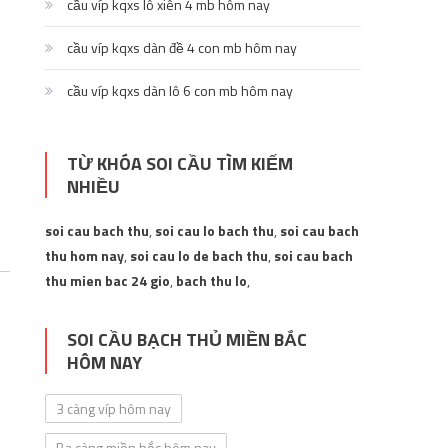
cầu víp kqxs lô xiên 4 mb hôm nay
cầu víp kqxs dàn đề 4 con mb hôm nay
cầu víp kqxs dàn lô 6 con mb hôm nay
TỪ KHÓA SOI CẦU TÌM KIẾM
NHIỀU
soi cau bach thu
,
soi cau lo bach thu
,
soi cau bach
thu hom nay
,
soi cau lo de bach thu
,
soi cau bach
thu mien bac 24 gio
,
bach thu lo
,
SOI CẦU BẠCH THỦ MIỀN BẮC
HÔM NAY
3 càng víp hôm nay
Ba càng miền bắc hôm nay