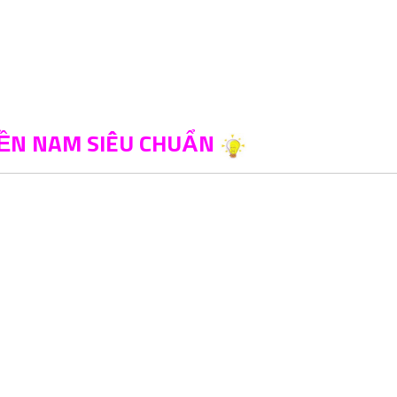
IỀN NAM SIÊU CHUẨN