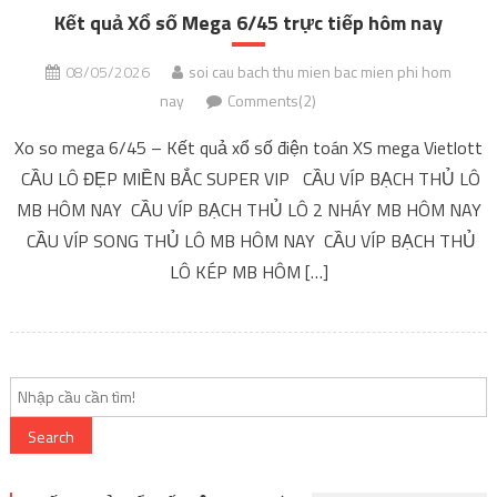
Kết quả Xổ số Mega 6/45 trực tiếp hôm nay
08/05/2026
soi cau bach thu mien bac mien phi hom
nay
Comments(2)
Xo so mega 6/45 – Kết quả xổ số điện toán XS mega Vietlott
CẦU LÔ ĐẸP MIỀN BẮC SUPER VIP CẦU VÍP BẠCH THỦ LÔ
MB HÔM NAY CẦU VÍP BẠCH THỦ LÔ 2 NHÁY MB HÔM NAY
CẦU VÍP SONG THỦ LÔ MB HÔM NAY CẦU VÍP BẠCH THỦ
LÔ KÉP MB HÔM […]
Search