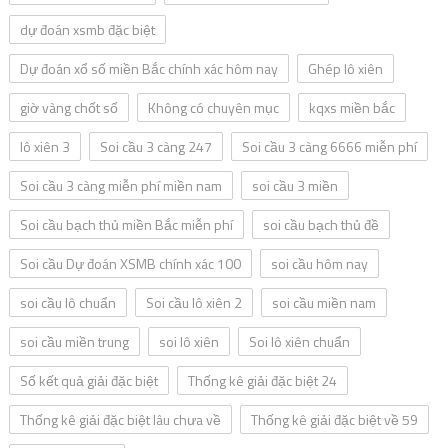
dự đoán xsmb đặc biệt
Dự đoán xổ số miền Bắc chính xác hôm nay
Ghép lô xiên
giờ vàng chốt số
Không có chuyên mục
kqxs miền bắc
lô xiên 3
Soi cầu 3 càng 247
Soi cầu 3 càng 6666 miễn phí
Soi cầu 3 càng miễn phí miền nam
soi cầu 3 miền
Soi cầu bạch thủ miền Bắc miễn phí
soi cầu bạch thủ đề
Soi cầu Dự đoán XSMB chính xác 100
soi cầu hôm nay
soi cầu lô chuẩn
Soi cầu lô xiên 2
soi cầu miền nam
soi cầu miền trung
soi lô xiên
Soi lô xiên chuẩn
Số kết quả giải đặc biệt
Thống kê giải đặc biệt 24
Thống kê giải đặc biệt lâu chưa về
Thống kê giải đặc biệt về 59