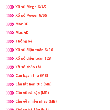
Xổ số Mega 6/45
Xổ số Power 6/55
Max 3D
Max 4D
Thống kê
Xổ số điện toán 6x36
Xổ số điện toán 123
Xổ số thần tài
Cầu bạch thủ (MB)
Cầu lật liên tục (MB)
Cầu về cả cặp (MB)
Cầu về nhiều nháy (MB)
Thống kê đầu đuôi