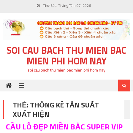
Skip
Thứ Sáu, Tháng Tám 07, 2026
to
content
SOI CAU BACH THU MIEN BAC
MIEN PHI HOM NAY
soi cau bach thu mien bac mien phi hom nay
THẺ:
THỐNG KÊ TẦN SUẤT
XUẤT HIỆN
CẦU LÔ ĐẸP MIỀN BẮC SUPER VIP