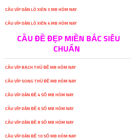
CẦU VÍP DÀN LÔ XIÊN 3 MB HÔM NAY
CẦU VÍP DÀN LÔ XIÊN 4 MB HÔM NAY
CẦU ĐỀ ĐẸP MIỀN BẮC SIÊU
CHUẨN
CẦU VÍP BẠCH THỦ ĐỀ MB HÔM NAY
CẦU VÍP SONG THỦ ĐỀ MB HÔM NAY
CẦU VÍP DÀN ĐỀ 4 SỐ MB HÔM NAY
CẦU VÍP DÀN ĐỀ 6 SỐ MB HÔM NAY
CẦU VÍP DÀN ĐỀ 8 SỐ MB HÔM NAY
CẦU VÍP DÀN ĐỀ 10 SỐ MB HÔM NAY