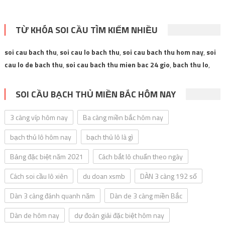
TỪ KHÓA SOI CẦU TÌM KIẾM NHIỀU
soi cau bach thu
,
soi cau lo bach thu
,
soi cau bach thu hom nay
,
soi
cau lo de bach thu
,
soi cau bach thu mien bac 24 gio
,
bach thu lo
,
SOI CẦU BẠCH THỦ MIỀN BẮC HÔM NAY
3 càng víp hôm nay
Ba càng miền bắc hôm nay
bạch thủ lô hôm nay
bạch thủ lô là gì
Bảng đặc biệt năm 2021
Cách bắt lô chuẩn theo ngày
Cách soi cầu lô xiên
du doan xsmb
DÀN 3 càng 192 số
Dàn 3 càng đánh quanh năm
Dàn de 3 càng miền Bắc
Dàn de hôm nay
dự đoán giải đặc biệt hôm nay