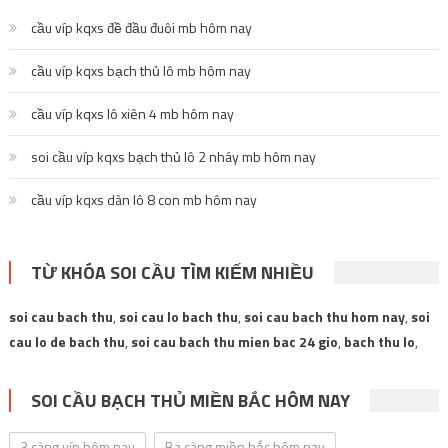
cầu víp kqxs đề đầu đuôi mb hôm nay
cầu víp kqxs bạch thủ lô mb hôm nay
cầu víp kqxs lô xiên 4 mb hôm nay
soi cầu víp kqxs bạch thủ lô 2 nháy mb hôm nay
cầu víp kqxs dàn lô 8 con mb hôm nay
TỪ KHÓA SOI CẦU TÌM KIẾM NHIỀU
soi cau bach thu
,
soi cau lo bach thu
,
soi cau bach thu hom nay
,
soi
cau lo de bach thu
,
soi cau bach thu mien bac 24 gio
,
bach thu lo
,
SOI CẦU BẠCH THỦ MIỀN BẮC HÔM NAY
3 càng víp hôm nay
Ba càng miền bắc hôm nay