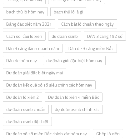
bạch thủ lô hôm nay
bạch thủ lô là gì
Bảng đặc biệt năm 2021
Cách bắt lô chuẩn theo ngày
Cách soi cầu lô xiên
du doan xsmb
DÀN 3 càng 192 số
Dàn 3 càng đánh quanh năm
Dàn de 3 càng miền Bắc
Dàn de hôm nay
dự đoán giải đặc biệt hôm nay
Dự đoán giải đặc biệt ngày mai
Dự đoán kết quả xổ số siêu chính xác hôm nay
Dự đoán lô xiên 2
Dự đoán lô xiên 4 miền Bắc
dự đoán xsmb chuẩn
dự đoán xsmb chính xác
dự đoán xsmb đặc biệt
Dự đoán xổ số miền Bắc chính xác hôm nay
Ghép lô xiên