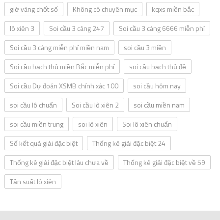
giờ vàng chốt số
Không có chuyên mục
kqxs miền bắc
lô xiên 3
Soi cầu 3 càng 247
Soi cầu 3 càng 6666 miễn phí
Soi cầu 3 càng miễn phí miền nam
soi cầu 3 miền
Soi cầu bạch thủ miền Bắc miễn phí
soi cầu bạch thủ đề
Soi cầu Dự đoán XSMB chính xác 100
soi cầu hôm nay
soi cầu lô chuẩn
Soi cầu lô xiên 2
soi cầu miền nam
soi cầu miền trung
soi lô xiên
Soi lô xiên chuẩn
Số kết quả giải đặc biệt
Thống kê giải đặc biệt 24
Thống kê giải đặc biệt lâu chưa về
Thống kê giải đặc biệt về 59
Tần suất lô xiên