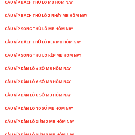
CẦU VÍP BẠCH THỦ LÔ MB HÔM NAY
CẦU VÍP BẠCH THỦ LÔ 2 NHÁY MB HÔM NAY
CẦU VÍP SONG THỦ LÔ MB HÔM NAY
CẦU VÍP BẠCH THỦ LÔ KÉP MB HÔM NAY
CẦU VÍP SONG THỦ LÔ KÉP MB HÔM NAY
CẦU VÍP DÀN LÔ 4 SỐ MB HÔM NAY
CẦU VÍP DÀN LÔ 6 SỐ MB HÔM NAY
CẦU VÍP DÀN LÔ 8 SỐ MB HÔM NAY
CẦU VÍP DÀN LÔ 10 SỐ MB HÔM NAY
CẦU VÍP DÀN LÔ XIÊN 2 MB HÔM NAY
CẦU VÍP DÀN LÔ XIÊN 3 MB HÔM NAY