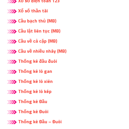
Xổ số điện toán 123
Xổ số thần tài
Cầu bạch thủ (MB)
Cầu lật liên tục (MB)
Cầu về cả cặp (MB)
Cầu về nhiều nháy (MB)
Thống kê đầu đuôi
Thống kê lô gan
Thống kê lô xiên
Thống kê lô kép
Thống kê Đầu
Thống kê Đuôi
Thống kê Đầu – Đuôi