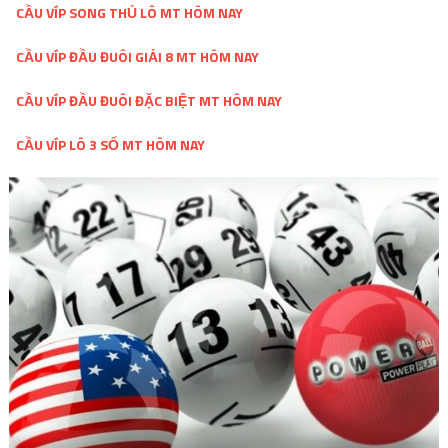
CẦU VÍP SONG THỦ LÔ MT HÔM NAY
CẦU VÍP ĐẦU ĐUÔI GIẢI 8 MT HÔM NAY
CẦU VÍP ĐẦU ĐUÔI ĐẶC BIỆT MT HÔM NAY
CẦU VÍP LÔ 3 SỐ MT HÔM NAY