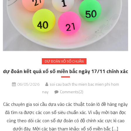
DỰ ĐOÁN XỔ SỐ CHUẨN
dự đoán kết quả xổ số miền bắc ngày 17/11 chính xác
06/05/2026
soi cau bach thu mien bac mien phi hom
nay
Comments(2)
Các chuyên gia soi cầu dựa vào các thuật toán lô đề hàng ngày
đã tìm ra được các con số siêu chuẩn xác. Vì vậy mời bạn đọc
cùng theo dõi các con số dự đoán có độ chính xác cực kì cao
dưới đây. Mời các bạn tham khảo: xổ số miền bắc […]