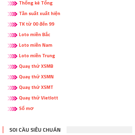
Thống kê Tổng
Tần suất xuất hiện
TK từ 00 đến 99
Loto miền Bắc
Loto miền Nam
Loto miền Trung
Quay thử XSMB
Quay thử XSMN
Quay thử XSMT
Quay thử Vietlott
Sổ mơ
SOI CẦU SIÊU CHUẨN