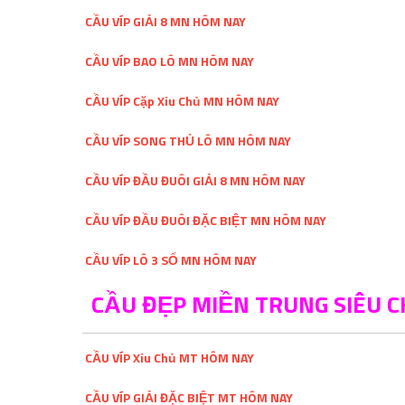
CẦU VÍP GIẢI 8 MN HÔM NAY
CẦU VÍP BAO LÔ MN HÔM NAY
CẦU VÍP Cặp Xỉu Chủ MN HÔM NAY
CẦU VÍP SONG THỦ LÔ MN HÔM NAY
CẦU VÍP ĐẦU ĐUÔI GIẢI 8 MN HÔM NAY
CẦU VÍP ĐẦU ĐUÔI ĐẶC BIỆT MN HÔM NAY
CẦU VÍP LÔ 3 SỐ MN HÔM NAY
CẦU ĐẸP MIỀN TRUNG SIÊU 
CẦU VÍP Xỉu Chủ MT HÔM NAY
CẦU VÍP GIẢI ĐẶC BIỆT MT HÔM NAY