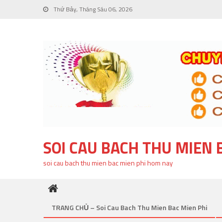
Skip
Thứ Bảy, Tháng Sáu 06, 2026
to
content
SOI CAU BACH THU MIEN 
soi cau bach thu mien bac mien phi hom nay
TRANG CHỦ – Soi Cau Bach Thu Mien Bac Mien Phi