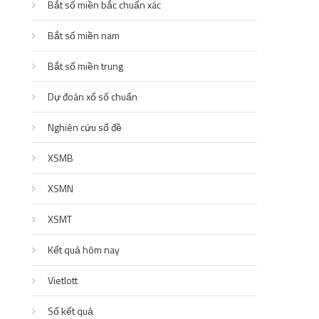
Bắt số miền bắc chuẩn xác
Bắt số miền nam
Bắt số miền trung
Dự đoán xổ số chuẩn
Nghiên cứu số đề
XSMB
XSMN
XSMT
Kết quả hôm nay
Vietlott
Sổ kết quả