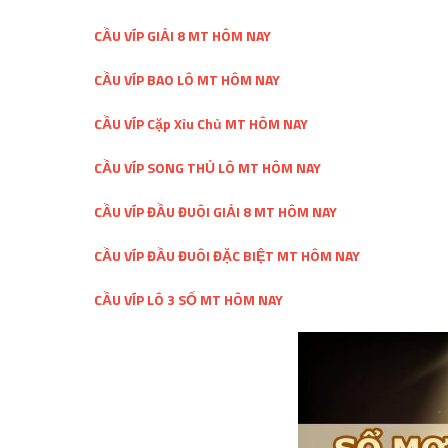
CẦU VÍP GIẢI 8 MT HÔM NAY
CẦU VÍP BAO LÔ MT HÔM NAY
CẦU VÍP Cặp Xỉu Chủ MT HÔM NAY
CẦU VÍP SONG THỦ LÔ MT HÔM NAY
CẦU VÍP ĐẦU ĐUÔI GIẢI 8 MT HÔM NAY
CẦU VÍP ĐẦU ĐUÔI ĐẶC BIỆT MT HÔM NAY
CẦU VÍP LÔ 3 SỐ MT HÔM NAY