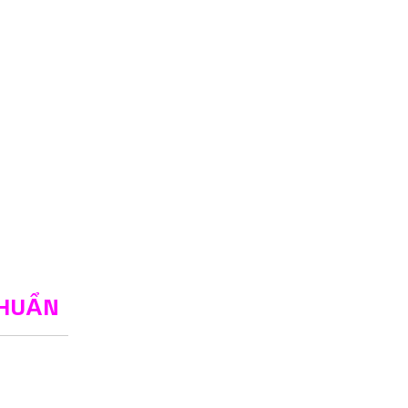
CHUẨN