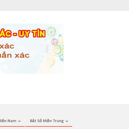
Miền Nam
Bắt Số Miền Trung