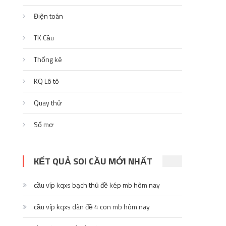
Điện toán
TK Cầu
Thống kê
KQ Lô tô
Quay thử
Sổ mơ
KẾT QUẢ SOI CẦU MỚI NHẤT
cầu víp kqxs bạch thủ đề kép mb hôm nay
cầu víp kqxs dàn đề 4 con mb hôm nay