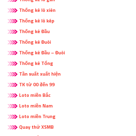
Thống kê lô xiên
Thống kê lô kép
Thống kê Đầu
Thống kê Đuôi
Thống kê Đầu – Đuôi
Thống kê Tổng
Tần suất xuất hiện
TK từ 00 đến 99
Loto miền Bắc
Loto miền Nam
Loto miền Trung
Quay thử XSMB