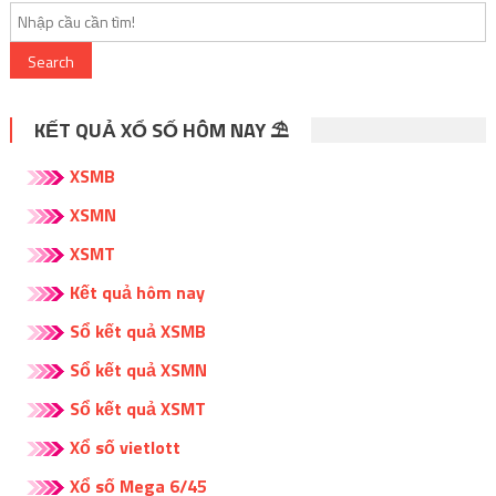
Search
KẾT QUẢ XỔ SỐ HÔM NAY ⛱
XSMB
XSMN
XSMT
Kết quả hôm nay
Sổ kết quả XSMB
Sổ kết quả XSMN
Sổ kết quả XSMT
Xổ số vietlott
Xổ số Mega 6/45