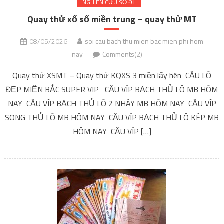
NGHIÊN CỨU SỐ ĐỀ
Quay thử xổ số miền trung – quay thử MT
08/05/2026
soi cau bach thu mien bac mien phi hom
nay
Comments(2)
Quay thử XSMT – Quay thử KQXS 3 miền lấy hên CẦU LÔ
ĐẸP MIỀN BẮC SUPER VIP CẦU VÍP BẠCH THỦ LÔ MB HÔM
NAY CẦU VÍP BẠCH THỦ LÔ 2 NHÁY MB HÔM NAY CẦU VÍP
SONG THỦ LÔ MB HÔM NAY CẦU VÍP BẠCH THỦ LÔ KÉP MB
HÔM NAY CẦU VÍP […]