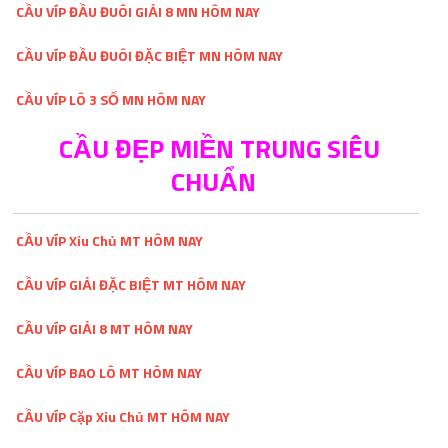
CẦU VÍP ĐẦU ĐUÔI GIẢI 8 MN HÔM NAY
CẦU VÍP ĐẦU ĐUÔI ĐẶC BIỆT MN HÔM NAY
CẦU VÍP LÔ 3 SỐ MN HÔM NAY
CẦU ĐẸP MIỀN TRUNG SIÊU
CHUẨN
CẦU VÍP Xỉu Chủ MT HÔM NAY
CẦU VÍP GIẢI ĐẶC BIỆT MT HÔM NAY
CẦU VÍP GIẢI 8 MT HÔM NAY
CẦU VÍP BAO LÔ MT HÔM NAY
CẦU VÍP Cặp Xỉu Chủ MT HÔM NAY