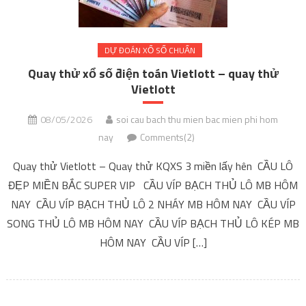
DỰ ĐOÁN XỔ SỐ CHUẨN
Quay thử xổ số điện toán Vietlott – quay thử
Vietlott
08/05/2026
soi cau bach thu mien bac mien phi hom
nay
Comments(2)
Quay thử Vietlott – Quay thử KQXS 3 miền lấy hên CẦU LÔ
ĐẸP MIỀN BẮC SUPER VIP CẦU VÍP BẠCH THỦ LÔ MB HÔM
NAY CẦU VÍP BẠCH THỦ LÔ 2 NHÁY MB HÔM NAY CẦU VÍP
SONG THỦ LÔ MB HÔM NAY CẦU VÍP BẠCH THỦ LÔ KÉP MB
HÔM NAY CẦU VÍP […]