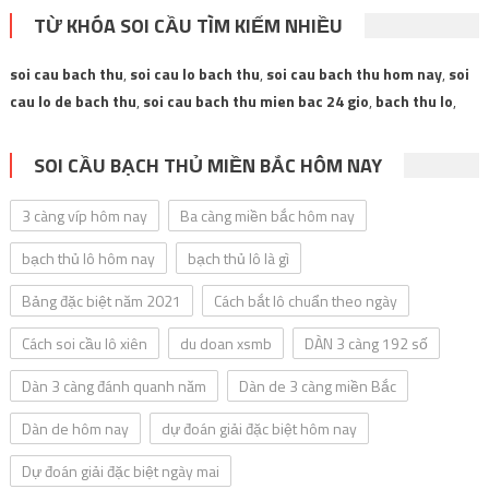
TỪ KHÓA SOI CẦU TÌM KIẾM NHIỀU
soi cau bach thu
,
soi cau lo bach thu
,
soi cau bach thu hom nay
,
soi
cau lo de bach thu
,
soi cau bach thu mien bac 24 gio
,
bach thu lo
,
SOI CẦU BẠCH THỦ MIỀN BẮC HÔM NAY
3 càng víp hôm nay
Ba càng miền bắc hôm nay
bạch thủ lô hôm nay
bạch thủ lô là gì
Bảng đặc biệt năm 2021
Cách bắt lô chuẩn theo ngày
Cách soi cầu lô xiên
du doan xsmb
DÀN 3 càng 192 số
Dàn 3 càng đánh quanh năm
Dàn de 3 càng miền Bắc
Dàn de hôm nay
dự đoán giải đặc biệt hôm nay
Dự đoán giải đặc biệt ngày mai