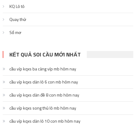
KQ Lô tô
Quay thử
Sổ mơ
KẾT QUẢ SOI CẦU MỚI NHẤT
cầu víp kqxs ba càng víp mb hôm nay
cầu víp kqxs dàn lô 6 con mb hôm nay
cầu víp kqxs dàn đề 8 con mb hôm nay
cầu víp kqxs song thủ lô mb hôm nay
cầu víp kqxs dàn lô 10 con mb hôm nay