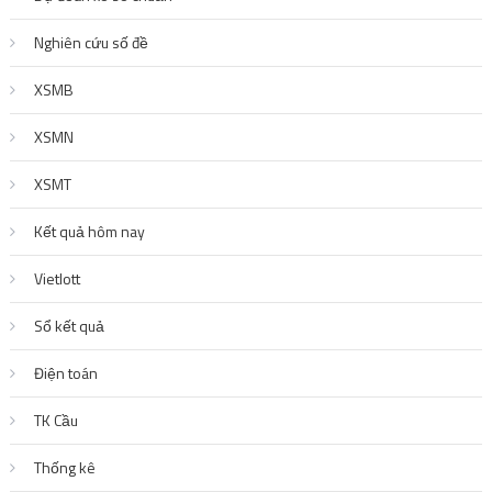
Nghiên cứu số đề
XSMB
XSMN
XSMT
Kết quả hôm nay
Vietlott
Sổ kết quả
Điện toán
TK Cầu
Thống kê