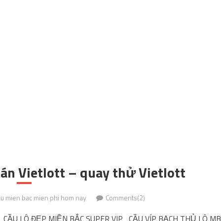
án Vietlott – quay thử Vietlott
hu mien bac mien phi hom nay
Comments(2)
 hên CẦU LÔ ĐẸP MIỀN BẮC SUPER VIP CẦU VÍP BẠCH THỦ LÔ MB