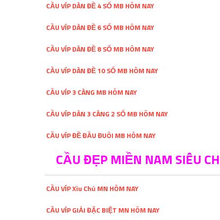
CẦU VÍP DÀN ĐỀ 4 SỐ MB HÔM NAY
CẦU VÍP DÀN ĐỀ 6 SỐ MB HÔM NAY
CẦU VÍP DÀN ĐỀ 8 SỐ MB HÔM NAY
CẦU VÍP DÀN ĐỀ 10 SỐ MB HÔM NAY
CẦU VÍP 3 CÀNG MB HÔM NAY
CẦU VÍP DÀN 3 CÀNG 2 SỐ MB HÔM NAY
CẦU VÍP ĐỀ ĐẦU ĐUÔI MB HÔM NAY
CẦU ĐẸP MIỀN NAM SIÊU 
CẦU VÍP Xỉu Chủ MN HÔM NAY
CẦU VÍP GIẢI ĐẶC BIỆT MN HÔM NAY