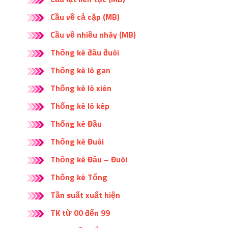
Cầu về cả cặp (MB)
Cầu về nhiều nháy (MB)
Thống kê đầu đuôi
Thống kê lô gan
Thống kê lô xiên
Thống kê lô kép
Thống kê Đầu
Thống kê Đuôi
Thống kê Đầu – Đuôi
Thống kê Tổng
Tần suất xuất hiện
TK từ 00 đến 99