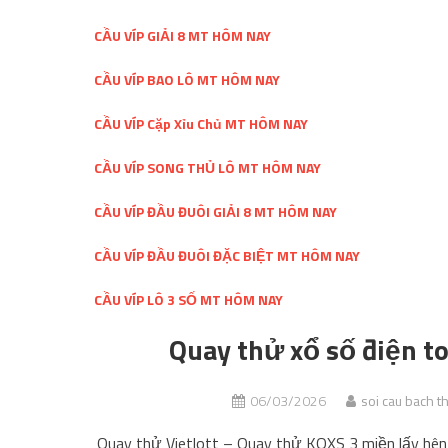
CẦU VÍP GIẢI 8 MT HÔM NAY
CẦU VÍP BAO LÔ MT HÔM NAY
CẦU VÍP Cặp Xỉu Chủ MT HÔM NAY
CẦU VÍP SONG THỦ LÔ MT HÔM NAY
CẦU VÍP ĐẦU ĐUÔI GIẢI 8 MT HÔM NAY
CẦU VÍP ĐẦU ĐUÔI ĐẶC BIỆT MT HÔM NAY
CẦU VÍP LÔ 3 SỐ MT HÔM NAY
Quay thử xổ số điện to
06/03/2026
soi cau bach t
Quay thử Vietlott – Quay thử KQXS 3 miền lấy