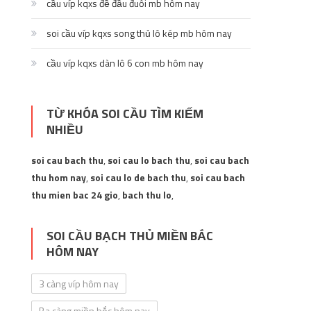
cầu víp kqxs đề đầu đuôi mb hôm nay
soi cầu víp kqxs song thủ lô kép mb hôm nay
cầu víp kqxs dàn lô 6 con mb hôm nay
TỪ KHÓA SOI CẦU TÌM KIẾM
NHIỀU
soi cau bach thu
,
soi cau lo bach thu
,
soi cau bach
thu hom nay
,
soi cau lo de bach thu
,
soi cau bach
thu mien bac 24 gio
,
bach thu lo
,
SOI CẦU BẠCH THỦ MIỀN BẮC
HÔM NAY
3 càng víp hôm nay
Ba càng miền bắc hôm nay