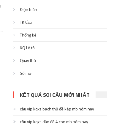
Ủ
Điện toán
TK Cầu
Thống kê
KQ Lô tô
Quay thử
Sổ mơ
KẾT QUẢ SOI CẦU MỚI NHẤT
cầu víp kqxs bạch thủ đề kép mb hôm nay
cầu víp kqxs dàn đề 4 con mb hôm nay