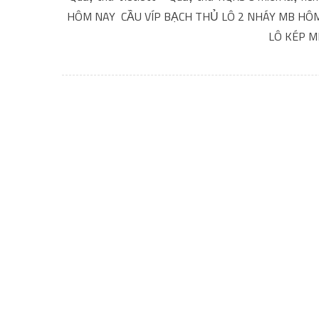
HÔM NAY CẦU VÍP BẠCH THỦ LÔ 2 NHÁY MB HÔ
LÔ KÉP M