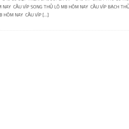
M NAY CẦU VÍP SONG THỦ LÔ MB HÔM NAY CẦU VÍP BẠCH TH
B HÔM NAY CẦU VÍP […]