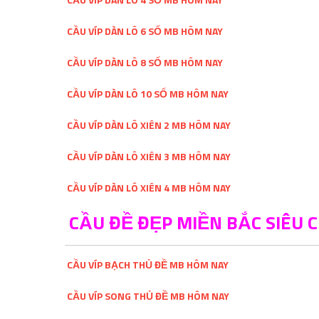
CẦU VÍP DÀN LÔ 6 SỐ MB HÔM NAY
CẦU VÍP DÀN LÔ 8 SỐ MB HÔM NAY
CẦU VÍP DÀN LÔ 10 SỐ MB HÔM NAY
CẦU VÍP DÀN LÔ XIÊN 2 MB HÔM NAY
CẦU VÍP DÀN LÔ XIÊN 3 MB HÔM NAY
CẦU VÍP DÀN LÔ XIÊN 4 MB HÔM NAY
CẦU ĐỀ ĐẸP MIỀN BẮC SIÊU 
CẦU VÍP BẠCH THỦ ĐỀ MB HÔM NAY
CẦU VÍP SONG THỦ ĐỀ MB HÔM NAY