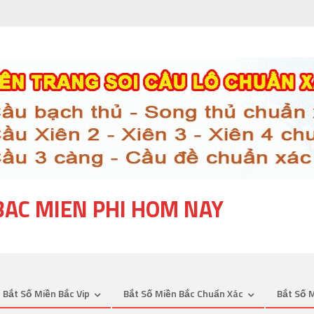
BAC MIEN PHI HOM NAY
Bắt Số Miền Bắc Vip
Bắt Số Miền Bắc Chuẩn Xác
Bắt Số 