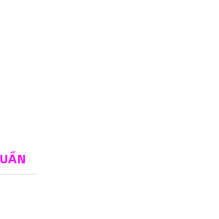
CHUẨN