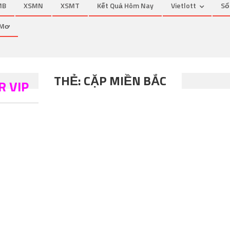
MB
XSMN
XSMT
Kết Quả Hôm Nay
Vietlott
Sổ
 Mơ
THẺ:
CẶP MIỀN BẮC
R VIP