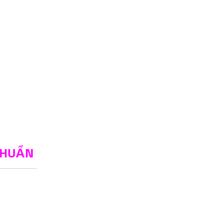
CHUẨN