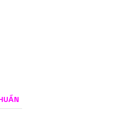
CHUẨN