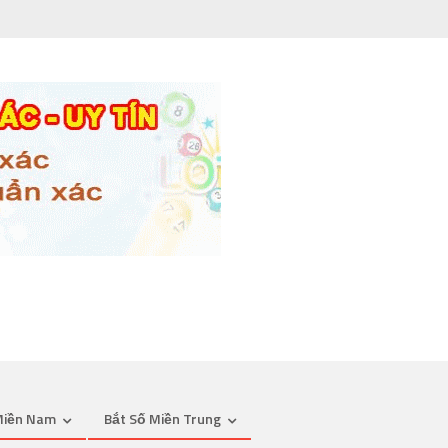
Miền Nam
Bắt Số Miền Trung