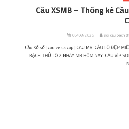
Cầu XSMB – Thống kê Cầu 
C
06/03/2026
soi cau bach t
Cầu Xổ số | cau ve ca cap | CAU MB CẦU LÔ ĐẸP
BẠCH THỦ LÔ 2 NHÁY MB HÔM NAY CẦU VÍP S
N