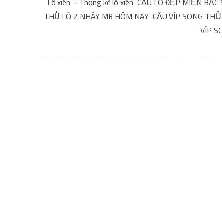
Lô xiên – Thống kê lô xiên CẦU LÔ ĐẸP MIỀN 
THỦ LÔ 2 NHÁY MB HÔM NAY CẦU VÍP SONG THỦ
VÍP S