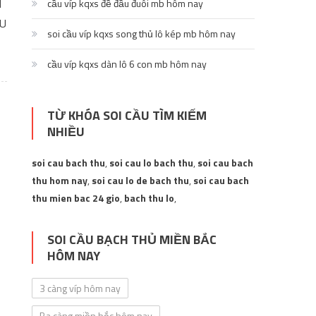
H
cầu víp kqxs đề đầu đuôi mb hôm nay
ẦU
soi cầu víp kqxs song thủ lô kép mb hôm nay
cầu víp kqxs dàn lô 6 con mb hôm nay
TỪ KHÓA SOI CẦU TÌM KIẾM
NHIỀU
soi cau bach thu
,
soi cau lo bach thu
,
soi cau bach
thu hom nay
,
soi cau lo de bach thu
,
soi cau bach
thu mien bac 24 gio
,
bach thu lo
,
SOI CẦU BẠCH THỦ MIỀN BẮC
HÔM NAY
3 càng víp hôm nay
Ba càng miền bắc hôm nay