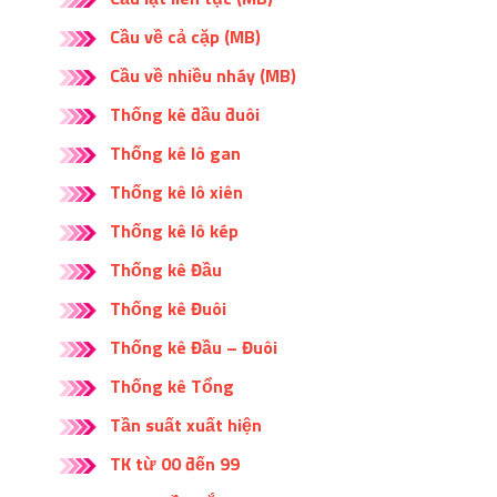
Cầu về cả cặp (MB)
Cầu về nhiều nháy (MB)
Thống kê đầu đuôi
Thống kê lô gan
Thống kê lô xiên
Thống kê lô kép
Thống kê Đầu
Thống kê Đuôi
Thống kê Đầu – Đuôi
Thống kê Tổng
Tần suất xuất hiện
TK từ 00 đến 99