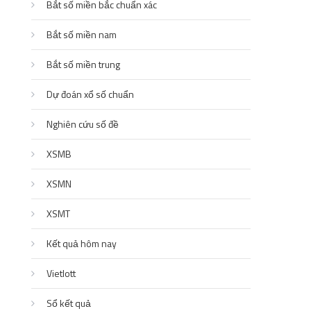
Bắt số miền bắc chuẩn xác
Bắt số miền nam
Bắt số miền trung
Dự đoán xổ số chuẩn
Nghiên cứu số đề
XSMB
XSMN
XSMT
Kết quả hôm nay
Vietlott
Sổ kết quả