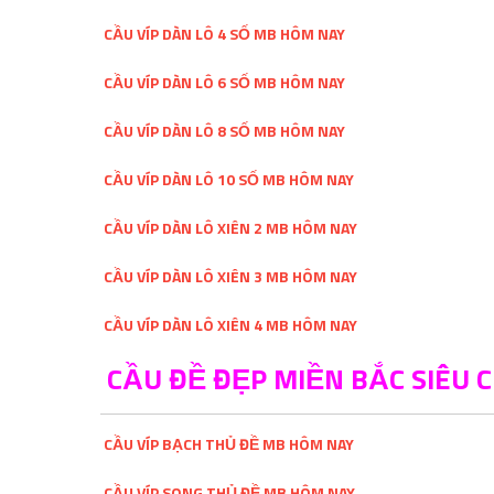
CẦU VÍP DÀN LÔ 4 SỐ MB HÔM NAY
CẦU VÍP DÀN LÔ 6 SỐ MB HÔM NAY
CẦU VÍP DÀN LÔ 8 SỐ MB HÔM NAY
CẦU VÍP DÀN LÔ 10 SỐ MB HÔM NAY
CẦU VÍP DÀN LÔ XIÊN 2 MB HÔM NAY
CẦU VÍP DÀN LÔ XIÊN 3 MB HÔM NAY
CẦU VÍP DÀN LÔ XIÊN 4 MB HÔM NAY
CẦU ĐỀ ĐẸP MIỀN BẮC SIÊU 
CẦU VÍP BẠCH THỦ ĐỀ MB HÔM NAY
CẦU VÍP SONG THỦ ĐỀ MB HÔM NAY